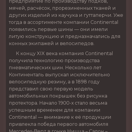
предприятие по производству подков,
мячей, расчёсок, прорезиненных тканей и
других изделий из каучука и гуттаперчи. Уже
тогда в ассортименте компании Continental
появились первые шины — они имели
литую конструкцию и предназначались для
конных экипажей и велосипедов.
К концу XIX века компания Continental
получила технологию производства
пневматических шин. Несколько лет
Континенталь выпускал исключительно
велосипедную резину, а в 1898 году
представил свою первую модель
автомобильных покрышек без рисунка
протектора. Начало 1900-х стало весьма
успешным временем для компании
Continental — внимание к её продукции
привлекла победа первого автомобиля
Mercedes-Benz в гонке Ницца – Салон –