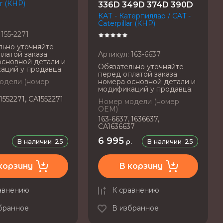
ar (КНР)
336D 349D 374D 390D
КАТ - Катерпиллар / CAT -
Caterpillar (КНР)
155-2271
льно уточняйте
латой заказа
Артикул:
163-6637
основной детали и
Обязательно уточняйте
аций у продавца.
перед оплатой заказа
одели (номер
номера основной детали и
модификаций у продавца.
 1552271, CA1552271
Номер модели (номер
OEM)
163-6637, 1636637,
CA1636637
6 995
В наличии
25
В наличии
25
.
р.
корзину
В корзину
авнению
К сравнению
бранное
В избранное