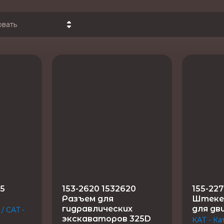
овать
на - убывание
на - возрастание
звание - Я-А
звание - А-Я
45
153-2620 1532620
155-227
Разъем для
Штеке
гидравлических
для дв
/ CAT -
экскаваторов 325D
КАТ - Ка