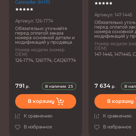
Caterpillar (КНР)
Артикул:
147-1445
Артикул:
126-1774
Обязательно уточ
перед оплатой зак
Обязательно уточняйте
номера основной 
перед оплатой заказа
модификаций у пр
номера основной детали и
модификаций у продавца.
Номер модели (н
OEM)
Номер модели (номер
OEM)
147-1445, 1471445, 
126-1774, 1261774, CA1261774
791
7 634
В наличии
25
В на
р.
р.
В корзину
В корзину
К сравнению
К сравнению
В избранное
В избранное