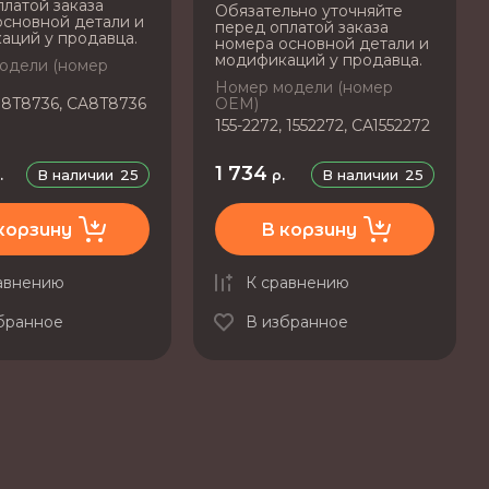
латой заказа
Обязательно уточняйте
основной детали и
перед оплатой заказа
аций у продавца.
номера основной детали и
модификаций у продавца.
одели (номер
Номер модели (номер
 8T8736, CA8T8736
OEM)
155-2272, 1552272, CA1552272
1 734
В наличии
25
В наличии
25
.
р.
корзину
В корзину
авнению
К сравнению
бранное
В избранное