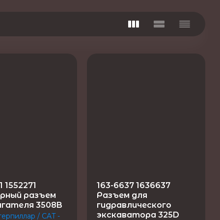
1 1552271
163-6637 1636637
рный разъем
Разъем для
игателя 3508B
гидравлического
экскаватора 325D
терпиллар / CAT -