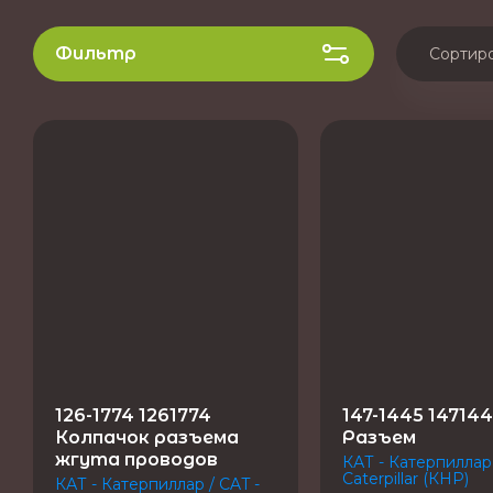
Фильтр
Сортир
Це
Це
На
На
126-1774 1261774
147-1445 14714
Колпачок разъема
Разъем
жгута проводов
КАТ - Катерпиллар 
Caterpillar (КНР)
КАТ - Катерпиллар / CAT -