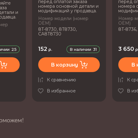
перед оплатой заказа
перед оп
няйте
номера основной детали и
номера 
аза
модификаций у продавца.
модифик
детали и
одавца.
Номер модели (номер
Номер м
OEM)
OEM)
омер
8T-8730, 8T8730,
8T-8736,
CA8T8730
152
3 650
личии
25
В наличии
31
р.
р
В корзину
В 
К сравнению
К ср
В избранное
В из
поможем!