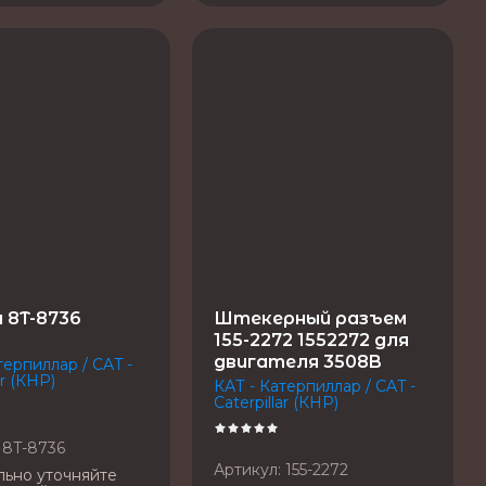
 8T-8736
Штекерный разъем
155-2272 1552272 для
двигателя 3508B
терпиллар / CAT -
ar (КНР)
КАТ - Катерпиллар / CAT -
Caterpillar (КНР)
8T-8736
Артикул:
155-2272
льно уточняйте