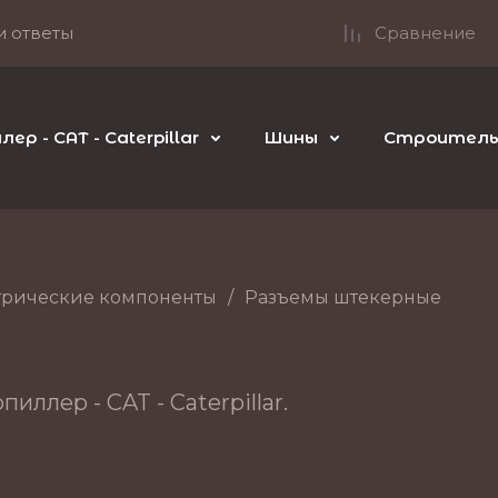
и ответы
Сравнение
р - CAT - Caterpillar
Шины
Строительн
трические компоненты
/
Разъемы штекерные
ллер - CAT - Caterpillar.