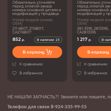
Обязательно уточняйте
Обязательно уточ
перед оплатой заказа
перед оплатой зак
номера основной детали и
номера основной 
модификаций у продавца.
модификаций у пр
Номер модели (номер
Номер модели (н
OEM)
OEM)
211-6807, 2116807,
281-3395, 2813395,
CA2116807
CA2813395
852
1 217
В наличии
25
В на
р.
р.
В корзину
В корзину
К сравнению
К сравнению
В избранное
В избранное
НЕ НАШЛИ ЗАПЧАСТЬ?! Звоните или пишите, 
Телефон для связи 8-924-335-99-55