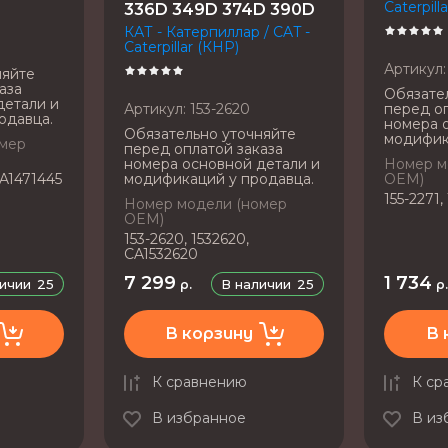
Caterpill
336D 349D 374D 390D
КАТ - Катерпиллар / CAT -
Caterpillar (КНР)
Артикул:
няйте
аза
Обязате
детали и
Артикул:
153-2620
перед оп
одавца.
номера 
Обязательно уточняйте
модифик
омер
перед оплатой заказа
номера основной детали и
Номер м
CA1471445
модификаций у продавца.
OEM)
155-2271,
Номер модели (номер
OEM)
153-2620, 1532620,
CA1532620
7 299
1 734
личии
25
В наличии
25
р.
р
В корзину
В 
К сравнению
К ср
В избранное
В из