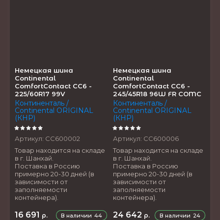
Немецкая шина
Немецкая шина
Continental
Continental
ComfortContact CC6 -
ComfortContact CC6 -
225/60R17 99V
245/45R18 96W FR COMC
Континенталь /
Континенталь /
Continental ORIGINAL
Continental ORIGINAL
(КНР)
(КНР)
Артикул:
CC600002
Артикул:
CC600006
Товар находится на складе
Товар находится на складе
в г. Шанхай.
в г. Шанхай.
Поставка в Россию
Поставка в Россию
примерно 20-30 дней (в
примерно 20-30 дней (в
зависимости от
зависимости от
заполняемости
заполняемости
контейнера).
контейнера).
16 691
24 642
р.
р.
В наличии
44
В наличии
24