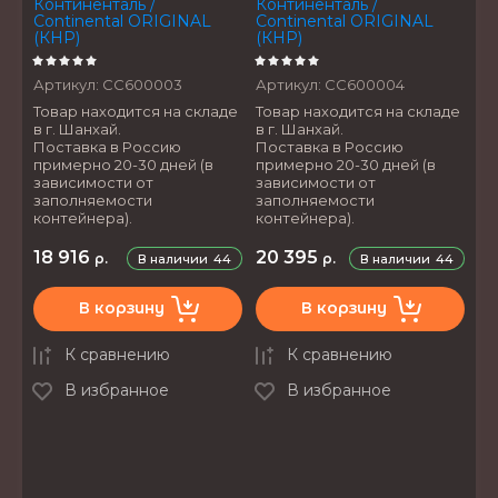
Континенталь /
Континенталь /
Continental ORIGINAL
Continental ORIGINAL
(КНР)
(КНР)
Артикул:
CC600003
Артикул:
CC600004
Товар находится на складе
Товар находится на складе
в г. Шанхай.
в г. Шанхай.
Поставка в Россию
Поставка в Россию
примерно 20-30 дней (в
примерно 20-30 дней (в
зависимости от
зависимости от
заполняемости
заполняемости
контейнера).
контейнера).
18 916
20 395
р.
р.
В наличии
44
В наличии
44
В корзину
В корзину
К сравнению
К сравнению
В избранное
В избранное