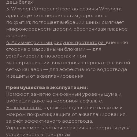
децибелах.
3. Whisper Compound (состав резины Whisper):
адаптируется к неровностям дорожного
покрытия; поглощает вибрации шины; смягчает
микронеровности дороги, обеспечивая плавное
качение.
4. Асимметричный рисунок протектора:
внешняя
сторона с массивными блоками — для
устойчивости в поворотах и при
маневрировании; внутренняя сторона с развитой
сетью канавок — для эффективного водоотвода
и защиты от аквапланирования.
Преимущества в эксплуатации:
Комфорт:
заметно сниженный уровень шума и
вибрации даже на неровном асфальте.
Безопасность:
надёжное сцепление на сухом и
мокром покрытии; защита от аквапланирования
за счёт эффективного водоотвода.
Управляемость:
чёткая реакция на повороты руля,
устойчивость в поворотах.