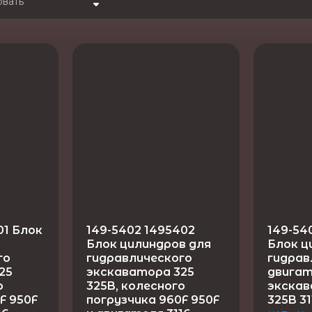
овать
на - убывание
на - возрастание
звание - Я-А
звание - А-Я
01 Блок
149-5402 1495402
149-54
Блок цилиндров для
Блок ц
го
гидравлического
гидрав
25
экскаватора 325
двига
о
325B, колесного
экскав
F 950F
погрузчика 960F 950F
325B 31