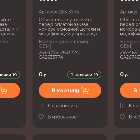
Артикул:
263-3774
Артикул:
няйте
Обязательно уточняйте
Обязате
аза
перед оплатой заказа
перед оп
детали и
номера основной детали и
номера 
одавца.
модификаций у продавца.
модифик
омер
Номер модели (номер
Номер м
OEM)
OEM)
263-3774, 2633774,
267-4631,
CA2633774
CA26746
0
0
личии
19
В наличии
19
р.
р.
В корзину
В 
К сравнению
К ср
В избранное
В из