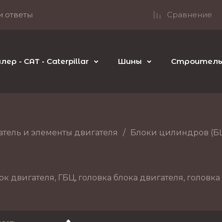
и ответы
Сравнение
р - CAT - Caterpillar
Шины
Строительн
атель и элементы двигателя
/
Блоки цилиндров (Б
к двигателя, ГБЦ, головка блока двигателя, головк