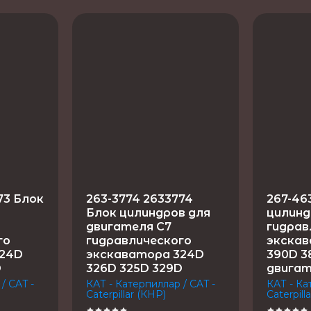
73 Блок
263-3774 2633774
267-46
Блок цилиндров для
цилинд
двигателя C7
гидрав
го
гидравлического
экскав
324D
экскаватора 324D
390D 3
D
326D 325D 329D
двигат
/ CAT -
КАТ - Катерпиллар / CAT -
КАТ - Ка
Caterpillar (КНР)
Caterpill