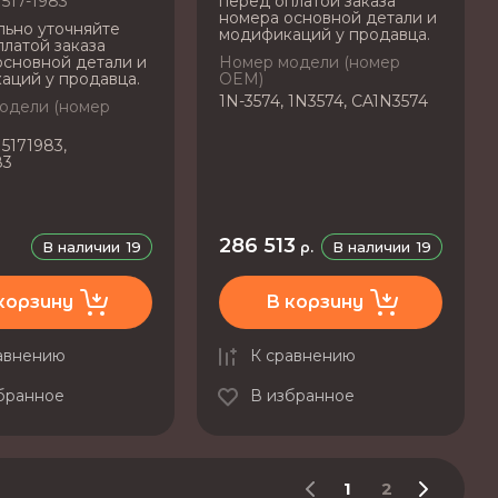
517-1983
перед оплатой заказа
номера основной детали и
льно уточняйте
модификаций у продавца.
латой заказа
основной детали и
Номер модели (номер
аций у продавца.
OEM)
1N-3574, 1N3574, CA1N3574
одели (номер
 5171983,
83
286 513
В наличии
19
В наличии
19
р.
корзину
В корзину
авнению
К сравнению
бранное
В избранное
1
2