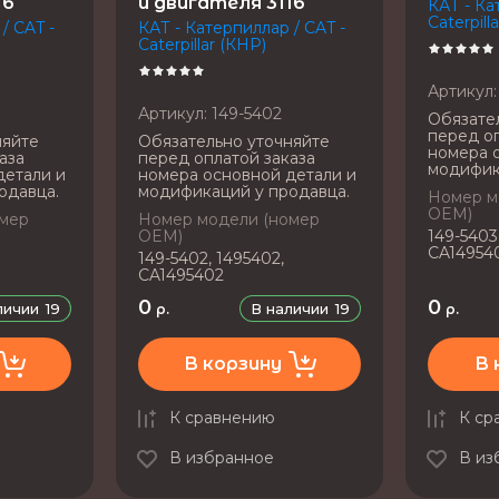
16
и двигателя 3116
КАТ - Ка
Caterpill
/ CAT -
КАТ - Катерпиллар / CAT -
Caterpillar (КНР)
Артикул:
Артикул:
149-5402
Обязате
перед оп
няйте
Обязательно уточняйте
номера 
аза
перед оплатой заказа
модифик
детали и
номера основной детали и
одавца.
модификаций у продавца.
Номер м
OEM)
омер
Номер модели (номер
OEM)
149-5403
CA14954
149-5402, 1495402,
CA1495402
0
0
личии
19
В наличии
19
р.
р.
В корзину
В 
К сравнению
К ср
В избранное
В из