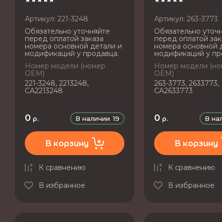
Артикул:
221-3248
Артикул:
263-3773
Обязательно уточняйте
Обязательно уточ
перед оплатой заказа
перед оплатой зак
номера основной детали и
номера основной 
модификаций у продавца.
модификаций у пр
Номер модели (номер
Номер модели (н
OEM)
OEM)
221-3248, 2213248,
263-3773, 2633773,
CA2213248
CA2633773
0
0
В наличии
19
В на
р.
р.
В корзину
В корзину
К сравнению
К сравнению
В избранное
В избранное