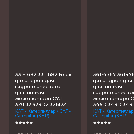
331-1682 3311682 Блок
361-4767 36147
цилиндров для
цилиндров для
гидравлического
двигателя
двигателя
гидравлическо
экскаватора C7.1
экскаватора C
320D2 329D2 326D2
345D 349D 349
КАТ - Катерпиллар / CAT -
КАТ - Катерпиллар 
Caterpillar (КНР)
Caterpillar (КНР)