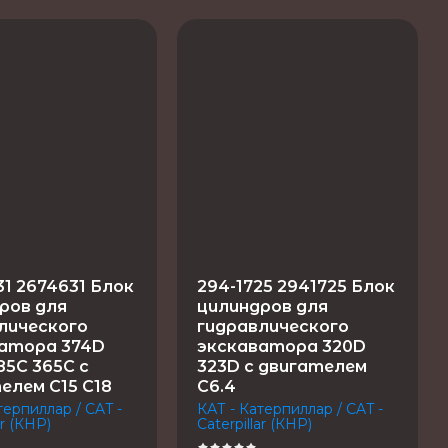
31 2674631 Блок
294-1725 2941725 Блок
ров для
цилиндров для
лического
гидравлического
атора 374D
экскаватора 320D
85C 365C с
323D с двигателем
елем C15 C18
C6.4
терпиллар / CAT -
КАТ - Катерпиллар / CAT -
ar (КНР)
Caterpillar (КНР)