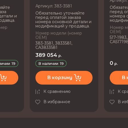
Артикул:
Артикул:
383-3581
няйте
Обязате
аза
перед оп
Обязательно уточняйте
детали и
номера 
перед оплатой заказа
одавца.
модифик
номера основной детали и
модификаций у продавца.
омер
Номер м
OEM)
Номер модели (номер
OEM)
517-1983,
CA51719
383-3581, 3833581,
CA3833581
389 054
р.
0
личии
19
В наличии
19
р.
В корзину
В 
К сравнению
К ср
В избранное
В из