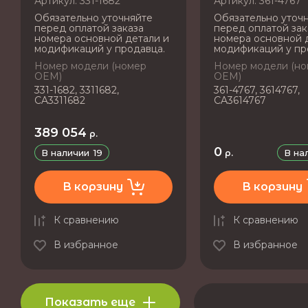
Артикул:
331-1682
Артикул:
361-4767
Обязательно уточняйте
Обязательно уточ
перед оплатой заказа
перед оплатой зак
номера основной детали и
номера основной 
модификаций у продавца.
модификаций у пр
Номер модели (номер
Номер модели (н
OEM)
OEM)
331-1682, 3311682,
361-4767, 3614767,
CA3311682
CA3614767
389 054
р.
0
В наличии
19
В на
р.
В корзину
В корзину
К сравнению
К сравнению
В избранное
В избранное
Показать еще