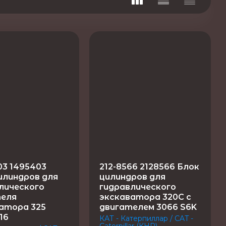
03 1495403
212-8566 2128566 Блок
илиндров для
цилиндров для
лического
гидравлического
теля
экскаватора 320C с
атора 325
двигателем 3066 S6K
16
КАТ - Катерпиллар / CAT -
Caterpillar (КНР)