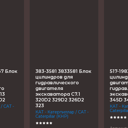
67 Блок
383-3581 3833581 Блок
517-198
цилиндров для
цилинд
гидравлического
двига
го
двигателя
гидрав
13
экскаватора C7.1
экскав
D2
320D2 329D2 326D2
345D 3
323
/ CAT -
КАТ - Ка
Caterpill
КАТ - Катерпиллар / CAT -
Caterpillar (КНР)