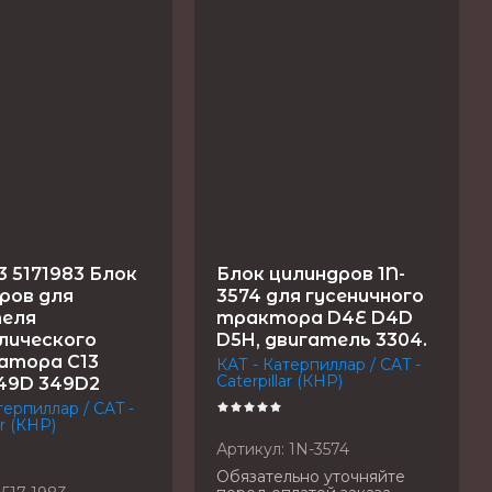
3 5171983 Блок
Блок цилиндров 1N-
ров для
3574 для гусеничного
теля
трактора D4E D4D
лического
D5H, двигатель 3304.
атора C13
КАТ - Катерпиллар / CAT -
Caterpillar (КНР)
49D 349D2
терпиллар / CAT -
ar (КНР)
Артикул:
1N-3574
Обязательно уточняйте