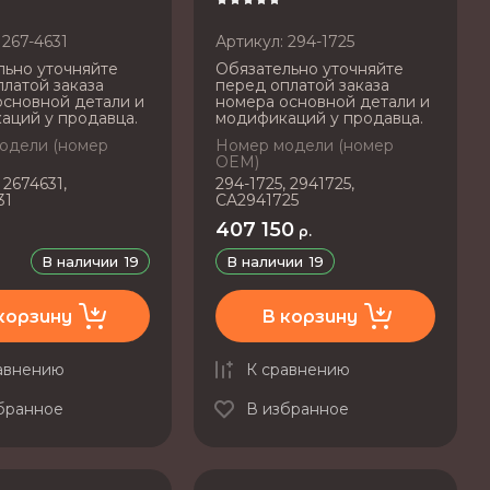
267-4631
Артикул:
294-1725
льно уточняйте
Обязательно уточняйте
латой заказа
перед оплатой заказа
основной детали и
номера основной детали и
аций у продавца.
модификаций у продавца.
одели (номер
Номер модели (номер
OEM)
 2674631,
294-1725, 2941725,
31
CA2941725
407 150
р.
В наличии
19
В наличии
19
корзину
В корзину
авнению
К сравнению
бранное
В избранное