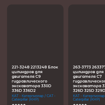
221-3248 2213248 Блок
263-3773 26337
цилиндров для
цилиндров для
двигателя C9
двигателя C7
гидравлического
гидравлическо
экскаватора 330D
экскаватора 
336D 336D2
326D 325D 329
КАТ - Катерпиллар / CAT -
КАТ - Катерпиллар 
Caterpillar (КНР)
Caterpillar (КНР)