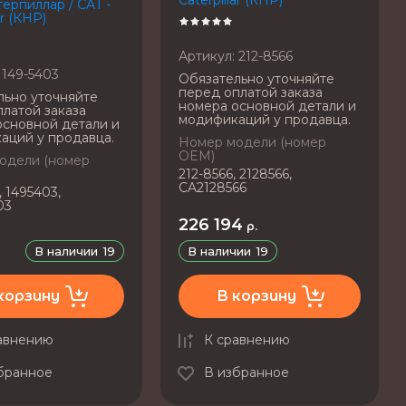
терпиллар / CAT -
ar (КНР)
Артикул:
212-8566
149-5403
Обязательно уточняйте
перед оплатой заказа
льно уточняйте
номера основной детали и
латой заказа
модификаций у продавца.
основной детали и
аций у продавца.
Номер модели (номер
OEM)
одели (номер
212-8566, 2128566,
CA2128566
, 1495403,
03
226 194
р.
В наличии
19
В наличии
19
корзину
В корзину
авнению
К сравнению
бранное
В избранное