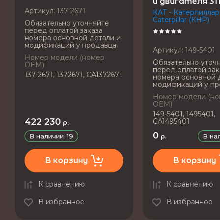
и двигателя 31
Артикул:
137-2671
КАТ - Катерпиллар 
Caterpillar (КНР)
Обязательно уточняйте
перед оплатой заказа
номера основной детали и
модификаций у продавца.
Артикул:
149-5401
Номер модели (номер
Обязательно уточ
OEM)
перед оплатой зак
137-2671, 1372671, CA1372671
номера основной 
модификаций у пр
Номер модели (н
OEM)
149-5401, 1495401,
422 230
CA1495401
р.
0
В наличии
19
В на
р.
В корзину
В корзину
К сравнению
К сравнению
В избранное
В избранное