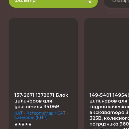
Фильтр
Сортир
Це
Це
На
На
137-2671 1372671 Блок
149-5401 14954
цилиндров для
цилиндров для
двигателя 3406B
гидравлическо
экскаватора 3
КАТ - Катерпиллар / CAT -
Caterpillar (КНР)
325B, колесног
погрузчика 960