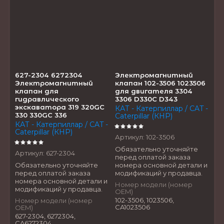
627-2304 6272304
Электромагнитный
Электромагнитный
клапан 102-3506 1023506
клапан для
для двигателя 3304
гидравлического
3306 D330C D343
экскаватора 319 320GC
КАТ - Катерпиллар / CAT -
330 330GC 336
Caterpillar (КНР)
КАТ - Катерпиллар / CAT -
Caterpillar (КНР)
Артикул:
102-3506
Обязательно уточняйте
Артикул:
627-2304
перед оплатой заказа
Обязательно уточняйте
номера основной детали и
перед оплатой заказа
модификаций у продавца.
номера основной детали и
Номер модели (номер
модификаций у продавца.
OEM)
102-3506, 1023506,
Номер модели (номер
CA1023506
OEM)
627-2304, 6272304,
CA6272304