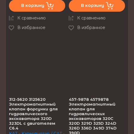
В корзину
В корзину
К сравнению
К сравнению
В избранное
В избранное
312-5620 3125620
457-9878 4579878
Электромагнитный
Электромагнитный
клапан форсунки для
клапан для
гидравлического
гидравлических
экскаватора 320D
экскаваторов 320C
323DL с двигателем
320D 329D 325D 324D
C6.4
326D 336D 349D 374D
390D
КАТ - Катерпиллар / CAT -