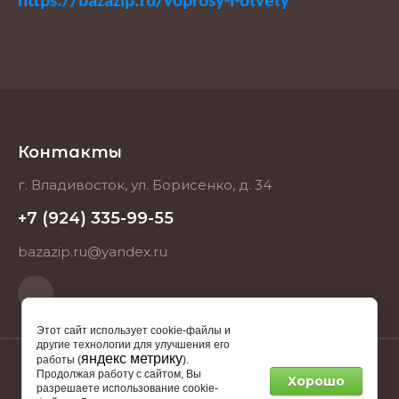
https://bazazip.ru/voprosy-i-otvety
Контакты
г. Владивосток, ул. Борисенко, д. 34
+7 (924) 335-99-55
bazazip.ru@yandex.ru
Этот сайт использует cookie-файлы и
другие технологии для улучшения его
яндекс метрику
работы (
).
Продолжая работу с сайтом, Вы
Хорошо
2025 BAZAZIP.RU ИНН 253712512682
разрешаете использование cookie-