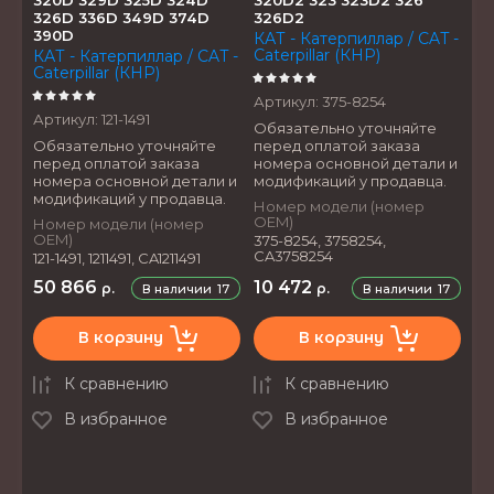
326D 336D 349D 374D
326D2
390D
КАТ - Катерпиллар / CAT -
Caterpillar (КНР)
КАТ - Катерпиллар / CAT -
Caterpillar (КНР)
Артикул:
375-8254
Артикул:
121-1491
Обязательно уточняйте
Обязательно уточняйте
перед оплатой заказа
перед оплатой заказа
номера основной детали и
номера основной детали и
модификаций у продавца.
модификаций у продавца.
Номер модели (номер
OEM)
Номер модели (номер
OEM)
375-8254, 3758254,
CA3758254
121-1491, 1211491, CA1211491
50 866
10 472
р.
р.
В наличии
17
В наличии
17
В корзину
В корзину
К сравнению
К сравнению
В избранное
В избранное