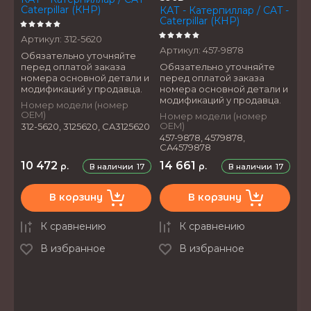
Caterpillar (КНР)
КАТ - Катерпиллар / CAT -
Caterpillar (КНР)
Артикул:
312-5620
Артикул:
457-9878
Обязательно уточняйте
перед оплатой заказа
Обязательно уточняйте
номера основной детали и
перед оплатой заказа
модификаций у продавца.
номера основной детали и
модификаций у продавца.
Номер модели (номер
OEM)
Номер модели (номер
OEM)
312-5620, 3125620, CA3125620
457-9878, 4579878,
CA4579878
10 472
14 661
р.
р.
В наличии
17
В наличии
17
В корзину
В корзину
К сравнению
К сравнению
В избранное
В избранное