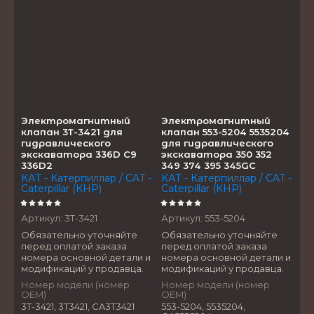
Электромагнитный
Электромагнитный
клапан 3T-3421 для
клапан 553-5204 5535204
гидравлического
для гидравлического
экскаватора 336D C9
экскаватора 350 352
336D2
349 374 395 345GC
КАТ - Катерпиллар / CAT -
КАТ - Катерпиллар / CAT -
Caterpillar (КНР)
Caterpillar (КНР)
Артикул:
3T-3421
Артикул:
553-5204
Обязательно уточняйте
Обязательно уточняйте
перед оплатой заказа
перед оплатой заказа
номера основной детали и
номера основной детали и
модификаций у продавца.
модификаций у продавца.
Номер модели (номер
Номер модели (номер
OEM)
OEM)
3T-3421, 3T3421, CA3T3421
553-5204, 5535204,