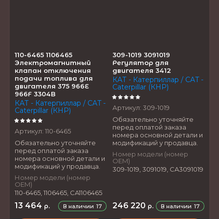
Название - А-Я
110-6465 1106465
309-1019 3091019
Электромагнитный
Регулятор для
клапан отключения
двигателя 3412
подачи топлива для
КАТ - Катерпиллар / CAT -
двигателя 375 966E
Caterpillar (КНР)
966F 3304B
КАТ - Катерпиллар / CAT -
Артикул:
309-1019
Caterpillar (КНР)
Обязательно уточняйте
перед оплатой заказа
Артикул:
110-6465
номера основной детали и
Обязательно уточняйте
модификаций у продавца.
перед оплатой заказа
Номер модели (номер
номера основной детали и
OEM)
модификаций у продавца.
309-1019, 3091019, CA3091019
Номер модели (номер
OEM)
110-6465, 1106465, CA1106465
13 464
246 220
р.
р.
В наличии
17
В наличии
17