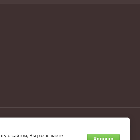
агрупп:
разработка интернет-магазинов
оту с сайтом, Вы разрешаете
Хорошо