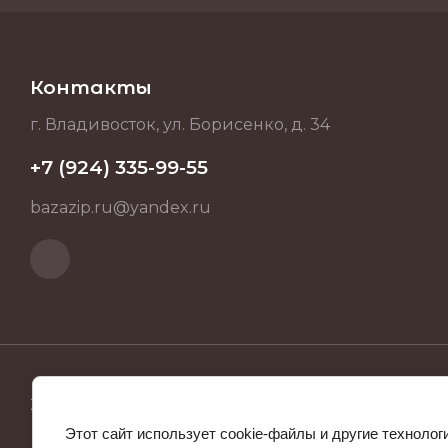
Контакты
г. Владивосток, ул. Борисенко, д. 34
+7 (924) 335-99-55
bazazip.ru@yandex.ru
2025 BAZAZIP.RU ИНН 253712512682
Этот сайт использует cookie-файлы и другие технолог