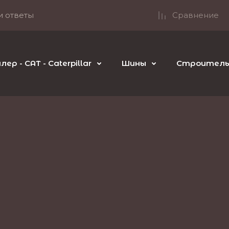
и ответы
Сравнение
р - CAT - Caterpillar
Шины
Строительн