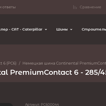
и ответы
Сравнение
р - CAT - Caterpillar
Шины
Строительн
 6 (PC6)
/
Немецкая шина Continental PremiumContac
l PremiumContact 6 - 285/4
Артикул:
PC600044