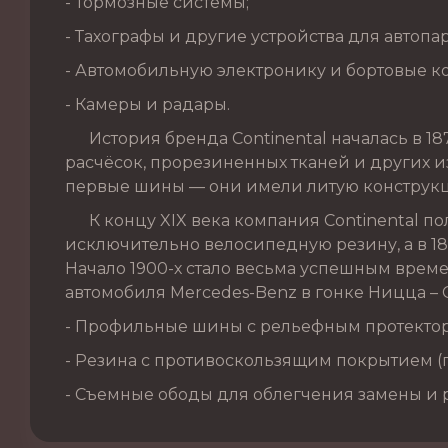
- Тормозные системы;
- Тахографы и другие устройства для автопа
- Автомобильную электронику и бортовые к
- Камеры и радары.
История бренда Continental началась в 187
расчёсок, прорезиненных тканей и других из
первые шины — они имели литую конструкц
К концу XIX века компания Continental по
исключительно велосипедную резину, а в 1
Начало 1900-х стало весьма успешным врем
автомобиля Mercedes-Benz в гонке Ницца – 
- Профильные шины с рельефным протекто
- Резина с противоскользящим покрытием 
- Съемные ободы для облегчения замены и 