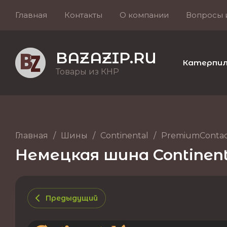
Главная
Контакты
О компании
Вопросы 
BAZAZIP.RU
Катерпилле
Товары из КНР
Главная
/
Шины
/
Continental
/
PremiumContact
Немецкая шина Continenta
Предыдущий