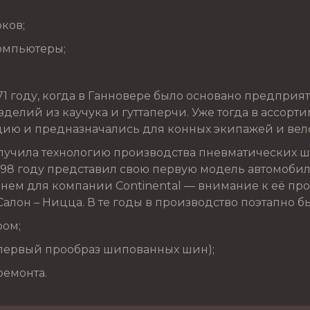
рков;
омпьютеры;
1 году, когда в Ганновере было основано предприят
делий из каучука и гуттаперчи. Уже тогда в ассорт
ию и предназначались для конных экипажей и вел
лучила технологию производства пневматических ш
898 году представил свою первую модель автомобил
енем для компании Continental — внимание к её п
Салон – Ницца. В те годы в производство поэтапно 
ром;
(первый прообраз шипованных шин);
ремонта.