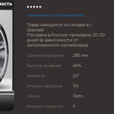
Континенталь / Continental (КНР)
Товар находится на складе в г.
Шанхай.
Поставка в Россию примерно 20-30
дней (в зависимости от
заполняемости контейнера).
Ширина профиля
285 мм
Высота профиля
45%
Диаметр
22"
Индекс нагрузки
114
Сезон
Лето
Индекс скорости
Y