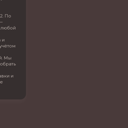
2. По
—
 любой
 и
 учётом
й. Мы
обрать
авки и
се