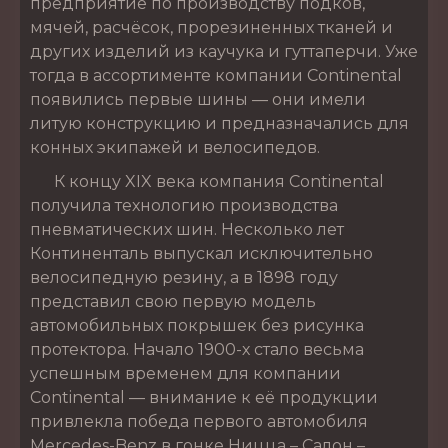
предприятие по производству подков,
мячей, расчёсок, прорезиненных тканей и
других изделий из каучука и гуттаперчи. Уже
тогда в ассортименте компании Continental
появились первые шины — они имели
литую конструкцию и предназначались для
конных экипажей и велосипедов.
К концу XIX века компания Continental
получила технологию производства
пневматических шин. Несколько лет
Континенталь выпускал исключительно
велосипедную резину, а в 1898 году
представил свою первую модель
автомобильных покрышек без рисунка
протектора. Начало 1900-х стало весьма
успешным временем для компании
Continental — внимание к её продукции
привлекла победа первого автомобиля
Mercedes-Benz в гонке Ницца – Салон –