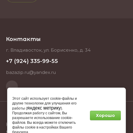
Контакты
г. Владивосток, ул. Борисенко, д. 34
+7 (924) 335-99-55
bazazip.ru@yandex.ru
Этот сайт использует cookie-файлы и
другие технологии для улучшения его
яндекс метрику
работы (
).
Продолжая работу с сайтом, Вы
Хорошо
2025 BAZAZIP.RU ИНН 253712512682
разрешаете использование cookie-
файлов. Вы всегда можете отключить
Компания Мегагрупп:
разработка интернет-
файлы cookie в настройках Вашего
магазинов
браузера.