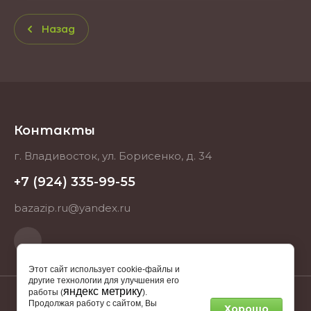
Назад
Контакты
г. Владивосток, ул. Борисенко, д. 34
+7 (924) 335-99-55
bazazip.ru@yandex.ru
Этот сайт использует cookie-файлы и
другие технологии для улучшения его
яндекс метрику
работы (
).
Продолжая работу с сайтом, Вы
Хорошо
2025 BAZAZIP.RU ИНН 253712512682