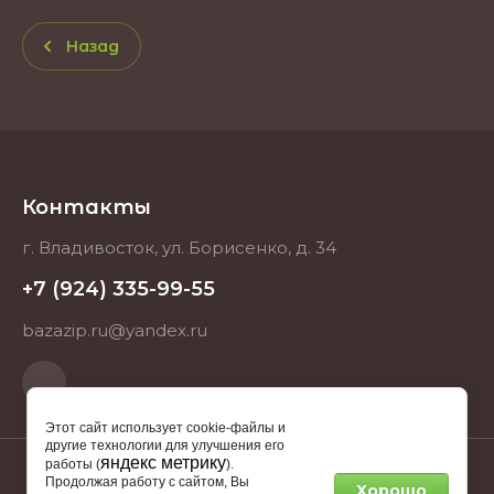
Назад
Контакты
г. Владивосток, ул. Борисенко, д. 34
+7 (924) 335-99-55
bazazip.ru@yandex.ru
Этот сайт использует cookie-файлы и
другие технологии для улучшения его
яндекс метрику
работы (
).
Продолжая работу с сайтом, Вы
Хорошо
2025 BAZAZIP.RU ИНН 253712512682