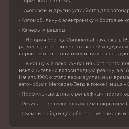
- Тормозные системы;
- Тахографы и другие устройства для автопа
- Автомобильную электронику и бортовые к
- Камеры и радары.
История бренда Continental началась в 187
расчёсок, прорезиненных тканей и других из
первые шины — они имели литую конструкц
К концу XIX века компания Continental по
исключительно велосипедную резину, а в 1
Начало 1900-х стало весьма успешным врем
автомобиля Mercedes-Benz в гонке Ницца – 
- Профильные шины с рельефным протекто
- Резина с противоскользящим покрытием 
- Съемные ободы для облегчения замены и 