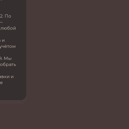
2. По
—
 любой
 и
 учётом
й. Мы
обрать
авки и
се