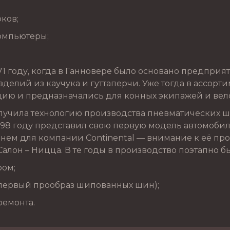
рков;
омпьютеры;
1 году, когда в Ганновере было основано предприят
делий из каучука и гуттаперчи. Уже тогда в ассорт
ию и предназначались для конных экипажей и вел
лучила технологию производства пневматических ш
898 году представил свою первую модель автомобил
енем для компании Continental — внимание к её п
Салон – Ницца. В те годы в производство поэтапно 
ром;
(первый прообраз шипованных шин);
ремонта.