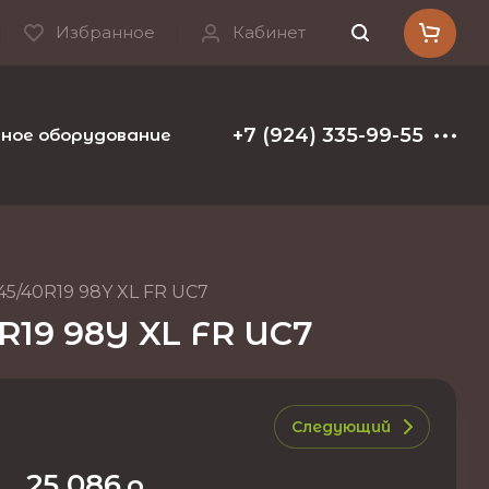
Избранное
Кабинет
+7 (924) 335-99-55
ое оборудование и расходные материалы
Т
45/40R19 98Y XL FR UC7
R19 98Y XL FR UC7
Следующий
25 086
р.