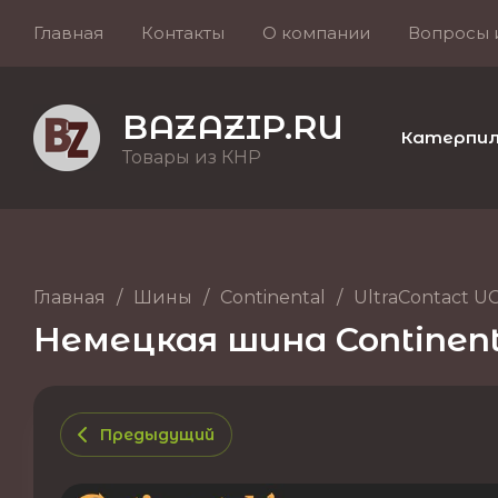
Главная
Контакты
О компании
Вопросы 
BAZAZIP.RU
Катерпилле
Товары из КНР
Главная
/
Шины
/
Continental
/
UltraContact U
Немецкая шина Continenta
Предыдущий