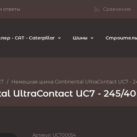
и ответы
Сравнение
р - CAT - Caterpillar
Шины
Строительн
C7
/
Немецкая шина Continental UltraContact UC7 - 2
l UltraContact UC7 - 245/40
Артикул:
UC700054