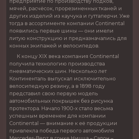
предприятие по производству подков,
мячей, расчёсок, прорезиненных тканей и
других изделий из каучука и гуттаперчи. Уже
тогда в ассортименте компании Continental
появились первые шины — они имели
литую конструкцию и предназначались для
конных экипажей и велосипедов.
К концу XIX века компания Continental
получила технологию производства
пневматических шин. Несколько лет
Континенталь выпускал исключительно
велосипедную резину, а в 1898 году
представил свою первую модель
автомобильных покрышек без рисунка
протектора. Начало 1900-х стало весьма
успешным временем для компании
Continental — внимание к её продукции
привлекла победа первого автомобиля
Mercedes-Benz в гонке Ницца – Салон –