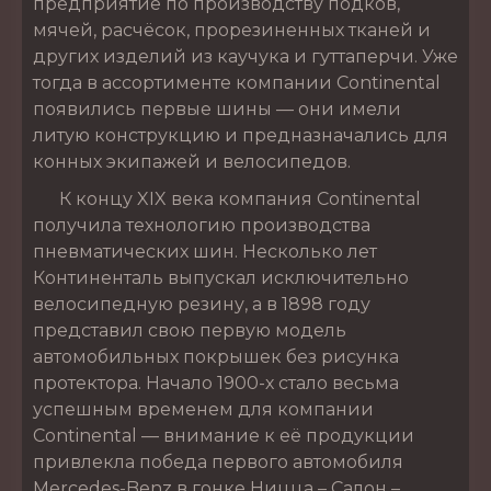
предприятие по производству подков,
мячей, расчёсок, прорезиненных тканей и
других изделий из каучука и гуттаперчи. Уже
тогда в ассортименте компании Continental
появились первые шины — они имели
литую конструкцию и предназначались для
конных экипажей и велосипедов.
К концу XIX века компания Continental
получила технологию производства
пневматических шин. Несколько лет
Континенталь выпускал исключительно
велосипедную резину, а в 1898 году
представил свою первую модель
автомобильных покрышек без рисунка
протектора. Начало 1900-х стало весьма
успешным временем для компании
Continental — внимание к её продукции
привлекла победа первого автомобиля
Mercedes-Benz в гонке Ницца – Салон –