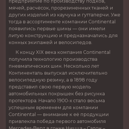
предприятие по производству подков,
мячей, расчёсок, прорезиненных тканей и
других изделий из каучука и гуттаперчи. Уже
тогда в ассортименте компании Continental
появились первые шины — они имели
литую конструкцию и предназначались для
конных экипажей и велосипедов.
К концу XIX века компания Continental
получила технологию производства
пневматических шин. Несколько лет
Континенталь выпускал исключительно
велосипедную резину, а в 1898 году
представил свою первую модель
автомобильных покрышек без рисунка
протектора. Начало 1900-х стало весьма
успешным временем для компании
Continental — внимание к её продукции
привлекла победа первого автомобиля
Mercedes-Benz в гонке Ницца – Салон –