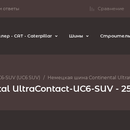
и ответы
Сравнение
р - CAT - Caterpillar
Шины
Строительн
C6-SUV (UC6 SUV)
/
Немецкая шина Continental UltraC
l UltraContact-UC6-SUV - 25