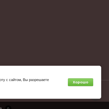
оту с сайтом, Вы разрешаете
Хорошо
агрупп:
разработка интернет-магазинов
а
0