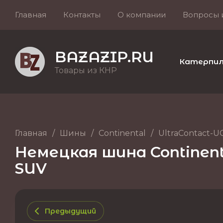
Главная
Контакты
О компании
Вопросы 
BAZAZIP.RU
Катерпилле
Товары из КНР
Главная
/
Шины
/
Continental
/
UltraContact-U
Немецкая шина Continenta
SUV
Предыдущий