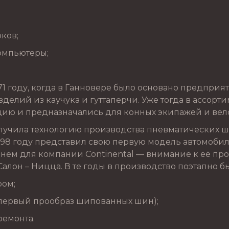
рков;
омпьютеры;
1 году, когда в Ганновере было основано предприят
делий из каучука и гуттаперчи. Уже тогда в ассорт
ию и предназначались для конных экипажей и вел
лучила технологию производства пневматических ш
898 году представил свою первую модель автомобил
енем для компании Continental — внимание к её п
Салон – Ницца. В те годы в производство поэтапно 
ром;
(первый прообраз шипованных шин);
ремонта.