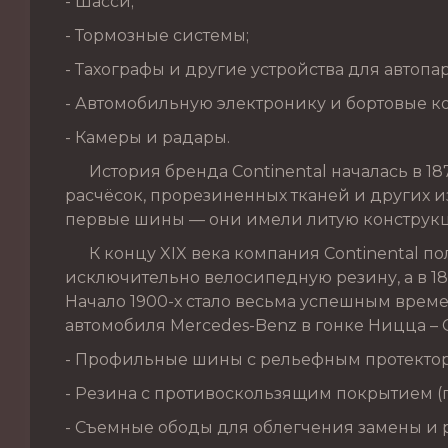
- Шасси;
- Тормозные системы;
- Тахографы и другие устройства для автопа
- Автомобильную электронику и бортовые к
- Камеры и радары.
История бренда Continental началась в 187
расчёсок, прорезиненных тканей и других из
первые шины — они имели литую конструкц
К концу XIX века компания Continental по
исключительно велосипедную резину, а в 1
Начало 1900-х стало весьма успешным врем
автомобиля Mercedes-Benz в гонке Ницца – 
- Профильные шины с рельефным протекто
- Резина с противоскользящим покрытием 
- Съемные ободы для облегчения замены и 