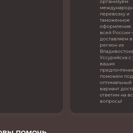
организуем
международ
перевозку и
таможенное
оформление. 
всей России 
доставляем в
регион из
Владивостока
Уссурийска с
ваших
предпочтени
поможем под
оптимальный
вариант дост
ответим на в
вопросы!
вы помочь.