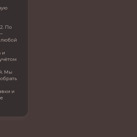
ную
2. По
—
 любой
 и
 учётом
й. Мы
обрать
авки и
се