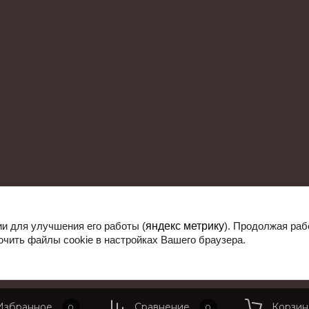
ии для улучшения его работы (
яндекс метрику
). Продолжая раб
ючить файлы cookie в настройках Вашего браузера.
Компания Мег
Избранное
Сравнение
Корзин
0
0