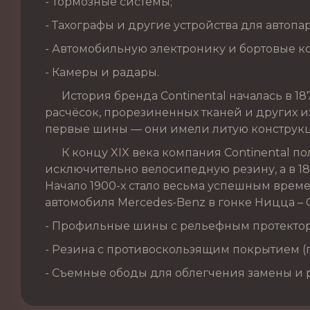
- Тормозные системы;
- Тахографы и другие устройства для автопа
- Автомобильную электронику и бортовые к
- Камеры и радары.
История бренда Continental началась в 187
расчёсок, прорезиненных тканей и других из
первые шины — они имели литую конструкц
К концу XIX века компания Continental по
исключительно велосипедную резину, а в 1
Начало 1900-х стало весьма успешным врем
автомобиля Mercedes-Benz в гонке Ницца – 
- Профильные шины с рельефным протекто
- Резина с противоскользящим покрытием 
- Съемные ободы для облегчения замены и 