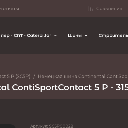
и ответы
Сравнение
р - CAT - Caterpillar
Шины
Строительн
ct 5 P (SC5P)
/
Немецкая шина Continental ContiSport
 ContiSportContact 5 P - 31
Артикул:
SC5P00028