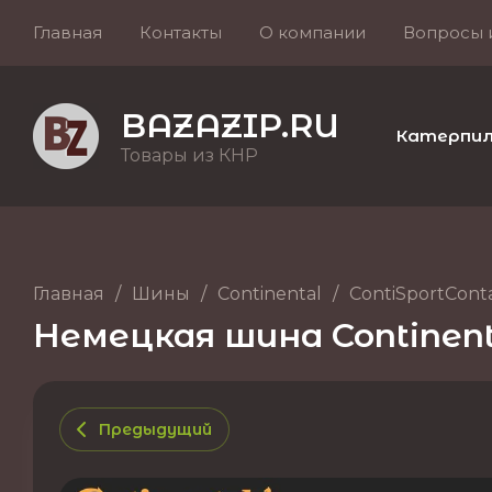
Главная
Контакты
О компании
Вопросы 
BAZAZIP.RU
Катерпилле
Товары из КНР
Главная
/
Шины
/
Continental
/
ContiSportConta
Немецкая шина Continental
Предыдущий