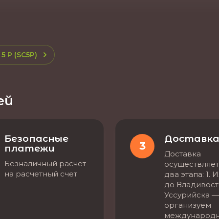
5 P (SC5P)
ей
Безопасные
Доставк
3
платежи
Доставка
Безналичный расчет
осуществляет
на расчетный счет
два этапа: 1. 
до Владивост
Уссурийска —
организуем
международ