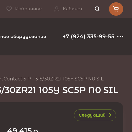
Избранное
Кабинет
+7 (924) 335-99-55
ое оборудование и расходные материалы
Т
Contact 5 P - 315/30ZR21 105Y SC5P N0 SIL
5/30ZR21 105Y SC5P N0 SIL
Следующий
49 415
р.