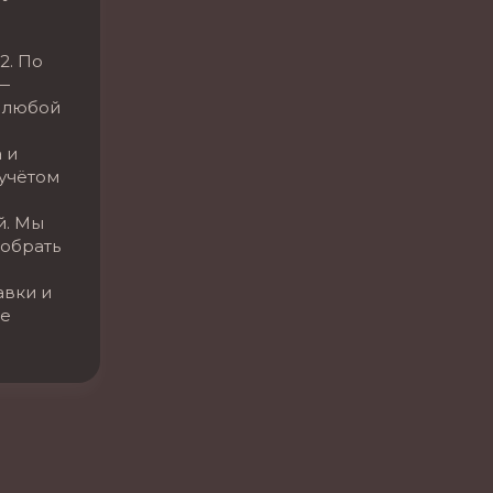
2. По
—
 любой
 и
 учётом
й. Мы
обрать
авки и
се