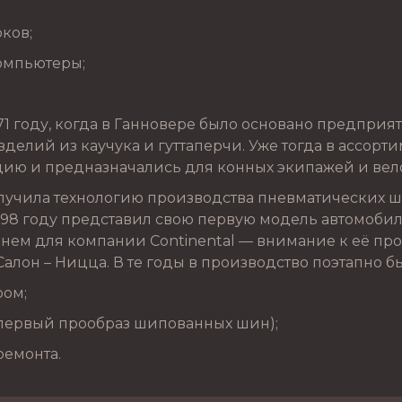
рков;
омпьютеры;
1 году, когда в Ганновере было основано предприят
делий из каучука и гуттаперчи. Уже тогда в ассорт
ию и предназначались для конных экипажей и вел
лучила технологию производства пневматических ш
898 году представил свою первую модель автомобил
енем для компании Continental — внимание к её п
Салон – Ницца. В те годы в производство поэтапно 
ром;
(первый прообраз шипованных шин);
ремонта.