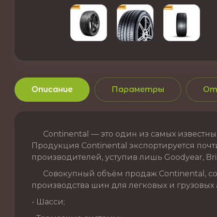
Описание
Параметры
От
Continental — это один из самых известных
Продукция Continental экспортируется почти
производителей, уступив лишь Goodyear, Brid
Совокупный объём продаж Continental, сог
производства шин для легковых и грузовых 
- Шасси;