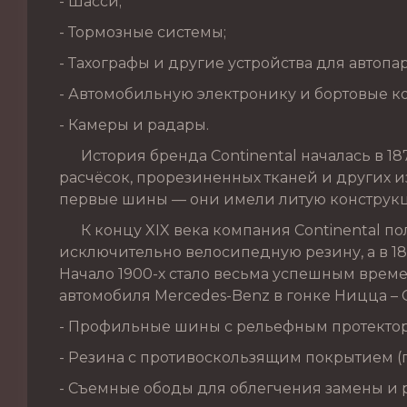
- Шасси;
- Тормозные системы;
- Тахографы и другие устройства для автопа
- Автомобильную электронику и бортовые к
- Камеры и радары.
История бренда Continental началась в 187
расчёсок, прорезиненных тканей и других из
первые шины — они имели литую конструкц
К концу XIX века компания Continental по
исключительно велосипедную резину, а в 1
Начало 1900-х стало весьма успешным врем
автомобиля Mercedes-Benz в гонке Ницца – 
- Профильные шины с рельефным протекто
- Резина с противоскользящим покрытием 
- Съемные ободы для облегчения замены и 