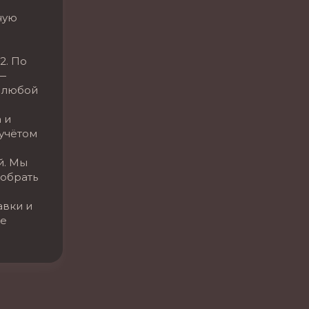
ную
2. По
—
 любой
 и
 учётом
й. Мы
обрать
авки и
се