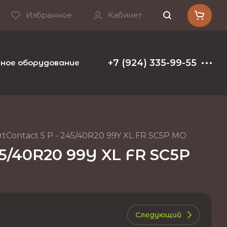
Избранное
Кабинет
+7 (924) 335-99-55
ое оборудование и расходные материалы
Т
tContact 5 P - 245/40R20 99Y XL FR SC5P MO
45/40R20 99Y XL FR SC5P
Следующий