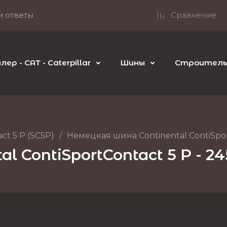
и ответы
Сравнение
р - CAT - Caterpillar
Шины
Строительн
ct 5 P (SC5P)
/
Немецкая шина Continental ContiSpor
l ContiSportContact 5 P - 2