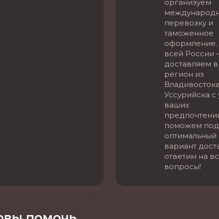
организуем
международ
перевозку и
таможенное
оформление. 
всей России 
доставляем в
регион из
Владивостока
Уссурийска с
ваших
предпочтени
поможем под
оптимальный
вариант дост
ответим на в
вопросы!
вы помочь.