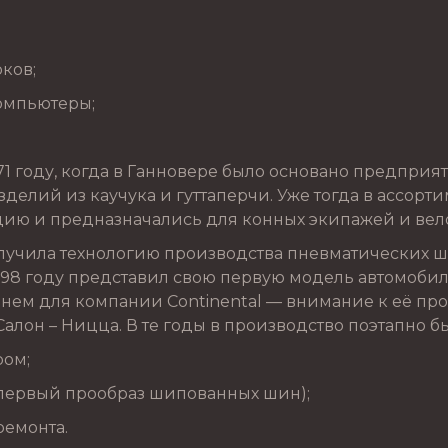
рков;
омпьютеры;
1 году, когда в Ганновере было основано предприят
делий из каучука и гуттаперчи. Уже тогда в ассорт
ию и предназначались для конных экипажей и вел
лучила технологию производства пневматических ш
898 году представил свою первую модель автомобил
енем для компании Continental — внимание к её п
Салон – Ницца. В те годы в производство поэтапно 
ром;
(первый прообраз шипованных шин);
ремонта.