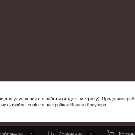
ии для улучшения его работы (
яндекс метрику
). Продолжая раб
ючить файлы cookie в настройках Вашего браузера.
Компания Мег
Избранное
Сравнение
Корзин
0
0