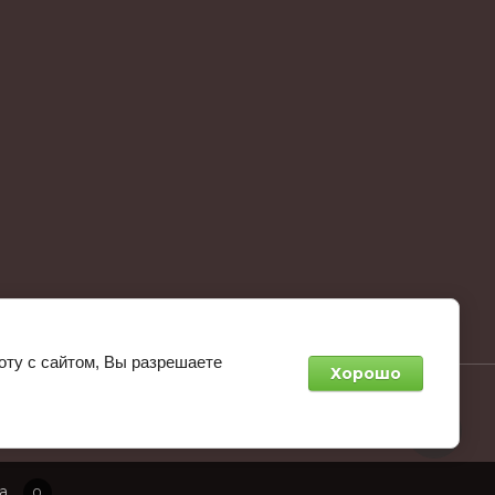
оту с сайтом, Вы разрешаете
Хорошо
агрупп:
разработка интернет-магазинов
а
0