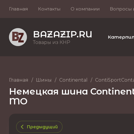
Главная
Контакты
О компании
Вопросы 
BAZAZIP.RU
Катерпилле
Товары из КНР
Главная
/
Шины
/
Continental
/
ContiSportConta
Немецкая шина Continenta
MO
Предыдущий