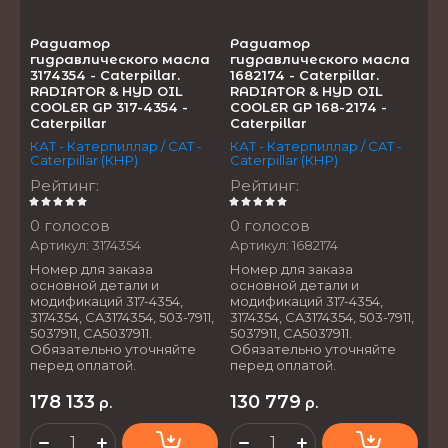
Радиатор
Радиатор
гидравлического масла
гидравлического масла
3174354 - Caterpillar.
1682174 - Caterpillar.
RADIATOR & HYD OIL
RADIATOR & HYD OIL
COOLER GP 317-4354 -
COOLER GP 168-2174 -
Caterpillar
Caterpillar
КАТ - Катерпиллар / CAT -
КАТ - Катерпиллар / CAT -
Caterpillar (КНР)
Caterpillar (КНР)
Рейтинг
:
Рейтинг
:
0 голосов
0 голосов
Артикул:
3174354
Артикул:
1682174
Номер для заказа
Номер для заказа
основной детали и
основной детали и
модификаций 317-4354,
модификаций 317-4354,
3174354, CA3174354, 503-7911,
3174354, CA3174354, 503-7911,
5037911, CA5037911.
5037911, CA5037911.
Обязательно уточняйте
Обязательно уточняйте
перед оплатой.
перед оплатой.
178 133
130 779
р.
р.