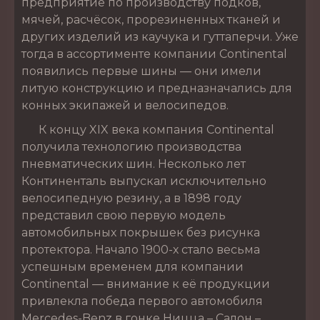
предприятие по производству подков,
мячей, расчёсок, прорезиненных тканей и
других изделий из каучука и гуттаперчи. Уже
тогда в ассортименте компании Continental
появились первые шины — они имели
литую конструкцию и предназначались для
конных экипажей и велосипедов.
К концу XIX века компания Continental
получила технологию производства
пневматических шин. Несколько лет
Континенталь выпускал исключительно
велосипедную резину, а в 1898 году
представил свою первую модель
автомобильных покрышек без рисунка
протектора. Начало 1900-х стало весьма
успешным временем для компании
Continental — внимание к её продукции
привлекла победа первого автомобиля
Mercedes-Benz в гонке Ницца – Салон –