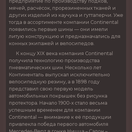
предприятие по производству подков,
мячей, расчёсок, прорезиненных тканей и
других изделий из каучука и гуттаперчи. Уже
тогда в ассортименте компании Continental
появились первые шины — они имели
литую конструкцию и предназначались для
конных экипажей и велосипедов.
К концу XIX века компания Continental
получила технологию производства
пневматических шин. Несколько лет
Континенталь выпускал исключительно
велосипедную резину, а в 1898 году
представил свою первую модель
автомобильных покрышек без рисунка
протектора. Начало 1900-х стало весьма
успешным временем для компании
Continental — внимание к её продукции
привлекла победа первого автомобиля
Mercedes-Benz в гонке Ницца – Салон –