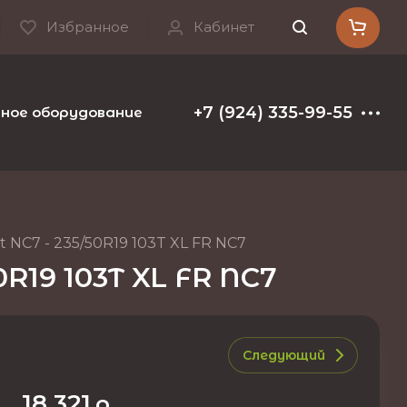
Избранное
Кабинет
+7 (924) 335-99-55
ое оборудование и расходные материалы
Т
 NC7 - 235/50R19 103T XL FR NC7
0R19 103T XL FR NC7
Следующий
18 321
р.