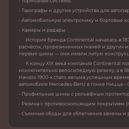
- Тормозные системы;
- Тахографы и другие устройства для автопа
- Автомобильную электронику и бортовые к
- Камеры и радары.
История бренда Continental началась в 187
расчёсок, прорезиненных тканей и других из
первые шины — они имели литую конструкц
К концу XIX века компания Continental по
исключительно велосипедную резину, а в 1
Начало 1900-х стало весьма успешным врем
автомобиля Mercedes-Benz в гонке Ницца – 
- Профильные шины с рельефным протекто
- Резина с противоскользящим покрытием 
- Съемные ободы для облегчения замены и 