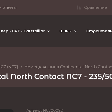
и ответы
Сравнение
р - CAT - Caterpillar
Шины
Строительн
NC7 (NC7)
/
Немецкая шина Continental North Contact
l North Contact NC7 - 235/5
Артикул:
NC700082