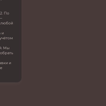
2. По
—
 любой
 и
 учётом
й. Мы
обрать
авки и
се