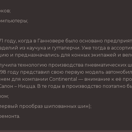
рков;
омпьютеры;
1 году, когда в Ганновере было основано предприят
делий из каучука и гуттаперчи. Уже тогда в ассорт
ию и предназначались для конных экипажей и вел
лучила технологию производства пневматических ш
898 году представил свою первую модель автомобил
енем для компании Continental — внимание к её п
Салон – Ницца. В те годы в производство поэтапно 
ром;
(первый прообраз шипованных шин);
ремонта.