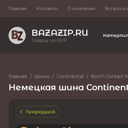
Главная
Контакты
О компании
Вопросы 
BAZAZIP.RU
Катерпилле
Товары из КНР
Главная
/
Шины
/
Continental
/
North Contact 
Немецкая шина Continenta
Предыдущий