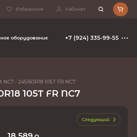
Избранное
Кабинет
+7 (924) 335-99-55
ое оборудование и расходные материалы
Т
 NC7 - 245/60R18 105T FR NC7
0R18 105T FR NC7
Следующий
18 589
р.