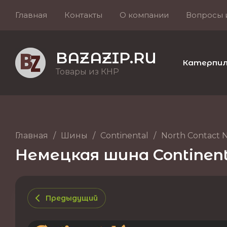
Главная
Контакты
О компании
Вопросы 
BAZAZIP.RU
Катерпилле
Товары из КНР
Главная
/
Шины
/
Continental
/
North Contact 
Немецкая шина Continenta
Предыдущий