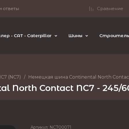
и ответы
Сравнение
р - CAT - Caterpillar
Шины
Строительн
NC7 (NC7)
/
Немецкая шина Continental North Contact
l North Contact NC7 - 245/6
Артикул:
NC700071