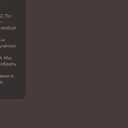
2. По
—
 любой
 и
 учётом
й. Мы
обрать
авки и
се