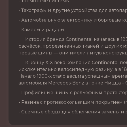
- Тормозные системы;
- Тахографы и другие устройства для автопа
- Автомобильную электронику и бортовые к
- Камеры и радары.
История бренда Continental началась в 187
расчёсок, прорезиненных тканей и других из
первые шины — они имели литую конструкц
К концу XIX века компания Continental по
исключительно велосипедную резину, а в 1
Начало 1900-х стало весьма успешным врем
автомобиля Mercedes-Benz в гонке Ницца – 
- Профильные шины с рельефным протекто
- Резина с противоскользящим покрытием 
- Съемные ободы для облегчения замены и 