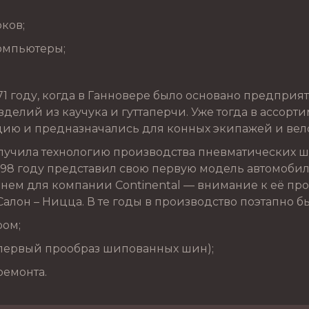
рков;
омпьютеры;
1 году, когда в Ганновере было основано предприят
делий из каучука и гуттаперчи. Уже тогда в ассорт
ию и предназначались для конных экипажей и вел
лучила технологию производства пневматических ш
898 году представил свою первую модель автомобил
енем для компании Continental — внимание к её п
Салон – Ницца. В те годы в производство поэтапно 
ром;
(первый прообраз шипованных шин);
ремонта.