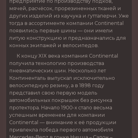
предприятие по производству подков,
мячей, расчёсок, прорезиненных тканей и
других изделий из каучука и гуттаперчи. Уже
тогда в ассортименте компании Continental
появились первые шины — они имели
литую конструкцию и предназначались для
конных экипажей и велосипедов.
К концу XIX века компания Continental
получила технологию производства
пневматических шин. Несколько лет
Континенталь выпускал исключительно
велосипедную резину, а в 1898 году
представил свою первую модель
автомобильных покрышек без рисунка
протектора. Начало 1900-х стало весьма
успешным временем для компании
Continental — внимание к её продукции
привлекла победа первого автомобиля
Mercedes-Benz в гонке Ницца – Салон –