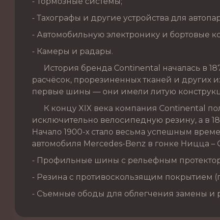
- Тормозные системы;
- Тахографы и другие устройства для автопа
- Автомобильную электронику и бортовые к
- Камеры и радары.
История бренда Continental началась в 187
расчёсок, прорезиненных тканей и других из
первые шины — они имели литую конструкц
К концу XIX века компания Continental по
исключительно велосипедную резину, а в 1
Начало 1900-х стало весьма успешным врем
автомобиля Mercedes-Benz в гонке Ницца – 
- Профильные шины с рельефным протекто
- Резина с противоскользящим покрытием 
- Съемные ободы для облегчения замены и 