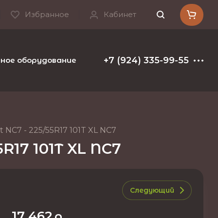
Избранное
Кабинет
+7 (924) 335-99-55
ое оборудование и расходные материалы
Т
 NC7 - 225/55R17 101T XL NC7
R17 101T XL NC7
Следующий
17 462
р.