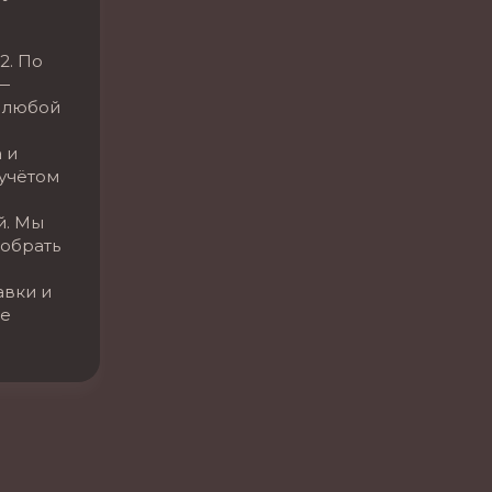
2. По
—
 любой
 и
 учётом
й. Мы
обрать
авки и
се