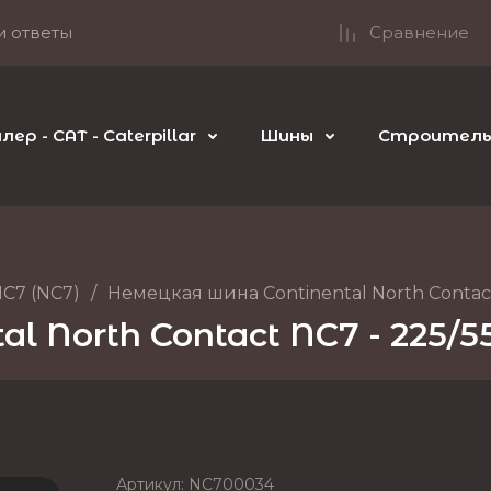
и ответы
Сравнение
р - CAT - Caterpillar
Шины
Строительн
NC7 (NC7)
/
Немецкая шина Continental North Contact
 North Contact NC7 - 225/55
Артикул:
NC700034