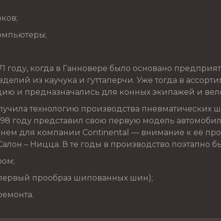
рков;
омпьютеры;
1 году, когда в Ганновере было основано предприят
делий из каучука и гуттаперчи. Уже тогда в ассорт
ию и предназначались для конных экипажей и вел
лучила технологию производства пневматических ш
898 году представил свою первую модель автомобил
енем для компании Continental — внимание к её п
Салон – Ницца. В те годы в производство поэтапно 
ром;
(первый прообраз шипованных шин);
ремонта.