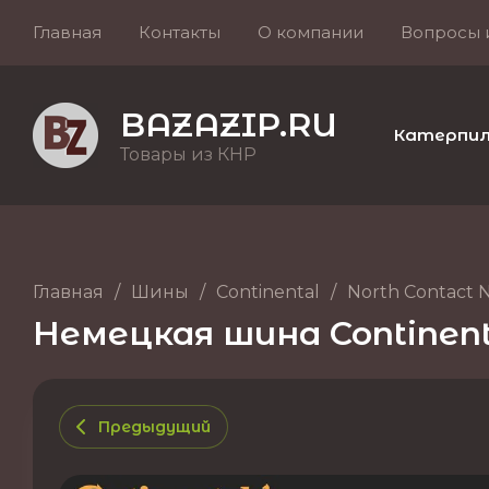
Главная
Контакты
О компании
Вопросы 
BAZAZIP.RU
Катерпилле
Товары из КНР
Главная
/
Шины
/
Continental
/
North Contact 
Немецкая шина Continental
Предыдущий