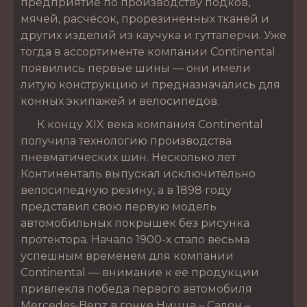
предприятие по производству подков,
мячей, расчёсок, прорезиненных тканей и
других изделий из каучука и гуттаперчи. Уже
тогда в ассортименте компании Continental
появились первые шины — они имели
литую конструкцию и предназначались для
конных экипажей и велосипедов.
К концу XIX века компания Continental
получила технологию производства
пневматических шин. Несколько лет
Континенталь выпускал исключительно
велосипедную резину, а в 1898 году
представил свою первую модель
автомобильных покрышек без рисунка
протектора. Начало 1900-х стало весьма
успешным временем для компании
Continental — внимание к её продукции
привлекла победа первого автомобиля
Mercedes-Benz в гонке Ницца – Салон –