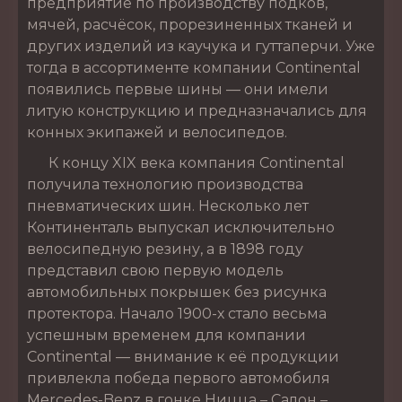
предприятие по производству подков,
мячей, расчёсок, прорезиненных тканей и
других изделий из каучука и гуттаперчи. Уже
тогда в ассортименте компании Continental
появились первые шины — они имели
литую конструкцию и предназначались для
конных экипажей и велосипедов.
К концу XIX века компания Continental
получила технологию производства
пневматических шин. Несколько лет
Континенталь выпускал исключительно
велосипедную резину, а в 1898 году
представил свою первую модель
автомобильных покрышек без рисунка
протектора. Начало 1900-х стало весьма
успешным временем для компании
Continental — внимание к её продукции
привлекла победа первого автомобиля
Mercedes-Benz в гонке Ницца – Салон –