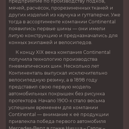
предприятие по производству подков,
мячей, расчёсок, прорезиненных тканей и
других изделий из каучука и гуттаперчи. Уже
тогда в ассортименте компании Continental
появились первые шины — они имели
литую конструкцию и предназначались для
конных экипажей и велосипедов.
К концу XIX века компания Continental
получила технологию производства
пневматических шин. Несколько лет
Континенталь выпускал исключительно
велосипедную резину, а в 1898 году
представил свою первую модель
автомобильных покрышек без рисунка
протектора. Начало 1900-х стало весьма
успешным временем для компании
Continental — внимание к её продукции
привлекла победа первого автомобиля
Mercedes-Benz в гонке Ницца – Салон –