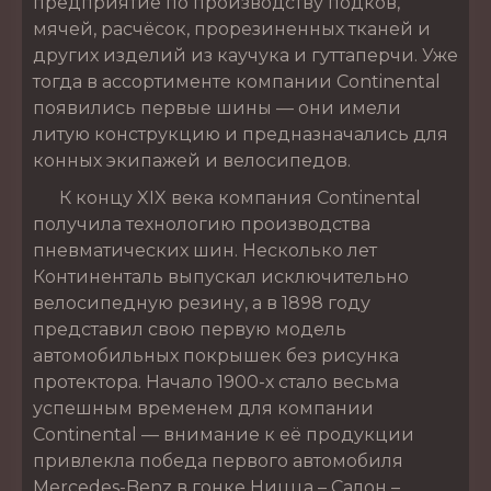
предприятие по производству подков,
мячей, расчёсок, прорезиненных тканей и
других изделий из каучука и гуттаперчи. Уже
тогда в ассортименте компании Continental
появились первые шины — они имели
литую конструкцию и предназначались для
конных экипажей и велосипедов.
К концу XIX века компания Continental
получила технологию производства
пневматических шин. Несколько лет
Континенталь выпускал исключительно
велосипедную резину, а в 1898 году
представил свою первую модель
автомобильных покрышек без рисунка
протектора. Начало 1900-х стало весьма
успешным временем для компании
Continental — внимание к её продукции
привлекла победа первого автомобиля
Mercedes-Benz в гонке Ницца – Салон –