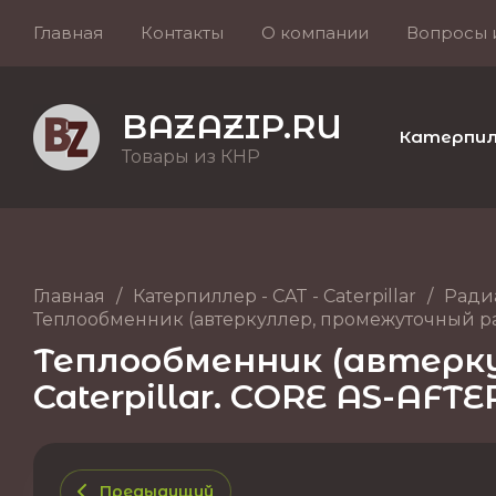
Главная
Контакты
О компании
Вопросы 
BAZAZIP.RU
Катерпилле
Товары из КНР
Главная
/
Катерпиллер - CAT - Caterpillar
/
Ради
Теплообменник (автеркуллер, промежуточный радиа
Теплообменник (автерку
Caterpillar. CORE AS-AFTE
Предыдущий