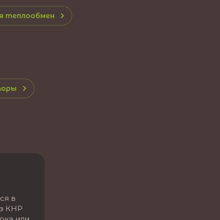
ия теплообмен
торы
а
ся в
Из КНР
ока или