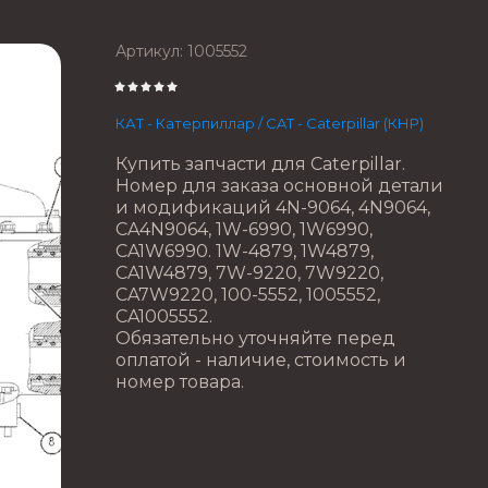
Артикул:
1005552
КАТ - Катерпиллар / CAT - Caterpillar (КНР)
Купить запчасти для Caterpillar.
Номер для заказа основной детали
и модификаций 4N-9064, 4N9064,
CA4N9064, 1W-6990, 1W6990,
CA1W6990. 1W-4879, 1W4879,
CA1W4879, 7W-9220, 7W9220,
CA7W9220, 100-5552, 1005552,
CA1005552.
Обязательно уточняйте перед
оплатой - наличие, стоимость и
номер товара.