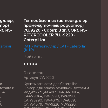
уллер,
Теплообменник (автеркуллер,
тор)
промежуточный радиатор)
RE AS-
7W9220 - Caterpillar. CORE AS-
-
AFTERCOOLER 7W-9220 -
Caterpillar
rpillar
КАТ - Катерпиллар / CAT - Caterpillar
(КНР)
Рейтинг
:
0 голосов
Артикул:
7W9220
r.
Купить запчасти для Caterpillar.
детали и
Номер для заказа основной детали и
64,
модификаций 4N-9064, 4N9064,
,
CA4N9064, 1W-6990, 1W6990,
,
CA1W6990. 1W-4879, 1W4879,
,
CA1W4879, 7W-9220, 7W9220,