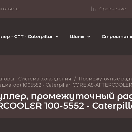
и ответы
Сравнение
р - CAT - Caterpillar
Шины
Строительн
аторы - Система охлаждения
/
Промежуточные рад
тор) 1005552 - Caterpillar. CORE AS-AFTERCOOLER 10
ллер, промежуточный ради
RCOOLER 100-5552 - Caterpill