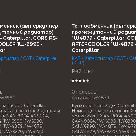
менник (автеркуллер,
Теплообменник (автерк
уточный радиатор)
промежуточный радиа
 Caterpillar. CORE AS-
1W4879 - Caterpillar. CO
OLER 1W-6990 -
AFTERCOOLER 1W-4879 
lar
Caterpillar
рпиллар / CAT - Caterpillar
КАТ - Катерпиллар / CAT - Cate
(КНР)
:
Рейтинг
:
в
0 голосов
W6990
Артикул:
1W4879
части для Caterpillar.
Купить запчасти для Caterpilla
 заказа основной детали и
Номер для заказа основной 
ций 4N-9064, 4N9064,
модификаций 4N-9064, 4N90
, 1W-6990, 1W6990,
CA4N9064, 1W-6990, 1W6990
. 1W-4879, 1W4879,
CA1W6990. 1W-4879, 1W4879
, 7W-9220, 7W9220,
CA1W4879, 7W-9220, 7W9220