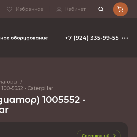
Избранное
Кабинет
+7 (924) 335-99-55
ое оборудование и расходные материалы
Т
иаторы
/
0-5552 - Caterpillar
атор) 1005552 -
ar
Следующий