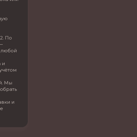
ную
2. По
—
 любой
 и
 учётом
й. Мы
обрать
авки и
се