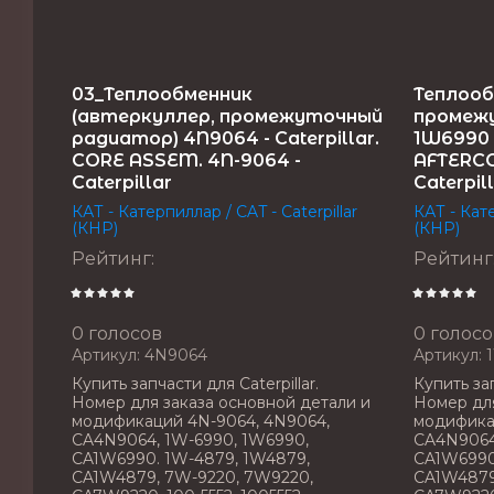
03_Теплообменник
Теплооб
(автеркуллер, промежуточный
промеж
радиатор) 4N9064 - Caterpillar.
1W6990 -
CORE ASSEM. 4N-9064 -
AFTERCO
Caterpillar
Caterpil
КАТ - Катерпиллар / CAT - Caterpillar
КАТ - Кате
(КНР)
(КНР)
Рейтинг
:
Рейтинг
0 голосов
0 голосо
Артикул:
4N9064
Артикул:
1
Купить запчасти для Caterpillar.
Купить зап
Номер для заказа основной детали и
Номер для
модификаций 4N-9064, 4N9064,
модифика
CA4N9064, 1W-6990, 1W6990,
CA4N9064
CA1W6990. 1W-4879, 1W4879,
CA1W6990
CA1W4879, 7W-9220, 7W9220,
CA1W4879