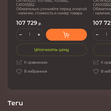
CA7W9220, 100-5552, 1005552,
CA7W9220,
CA1005552.
CA1005552
Обязательно уточняйте перед оплатой
Обязатель
- наличие, стоимость и номер товара.
- наличие
107 729
107 72
р.
Уточнить цену
К сравнению
К ср
В избранное
В из
теги