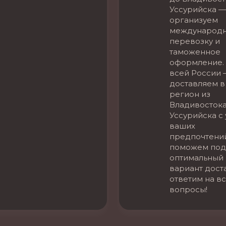
Уссурийска —
организуем
международ
перевозку и
таможенное
оформление. 
всей России 
доставляем в
регион из
Владивостока
Уссурийска с
ваших
предпочтени
поможем под
оптимальный
вариант дост
ответим на в
вопросы!