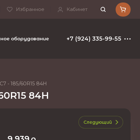
Избранное
Кабинет
+7 (924) 335-99-55
ое оборудование и расходные материалы
Т
7 - 185/60R15 84H
/60R15 84H
Следующий
9 939
р.