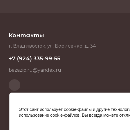
Контакты
г. Владивосток, ул. Борисенко, д. 34
+7 (924) 335-99-55
bazazip.ru@yandex.ru
Этот сайт использует cookie-файлы и другие технолог
использование cookie-файлов. Вы всегда можете откл
2025 BAZAZIP.RU ИНН 253712512682