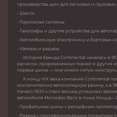
производства шин для легковых и грузовых 
- Шасси;
- Тормозные системы;
- Тахографы и другие устройства для автопа
- Автомобильную электронику и бортовые к
- Камеры и радары.
История бренда Continental началась в 187
расчёсок, прорезиненных тканей и других из
первые шины — они имели литую конструкц
К концу XIX века компания Continental по
исключительно велосипедную резину, а в 1
Начало 1900-х стало весьма успешным врем
автомобиля Mercedes-Benz в гонке Ницца – 
- Профильные шины с рельефным протекто
- Резина с противоскользящим покрытием 