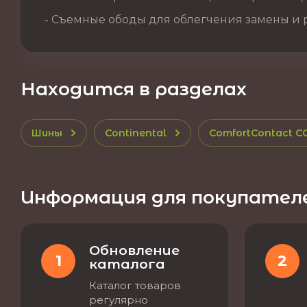
- Съемные ободы для облегчения замены и 
Находится в разделах
Шины
Continental
ComfortContact C
Информация для покупател
Обновление
1
2
каталога
Каталог товаров
регулярно