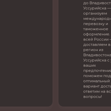
до Владивост
Уссурийска —
организуем
международ
перевозку и
таможенное
оформление. 
всей России 
доставляем в
регион из
Владивостока
Уссурийска с
ваших
предпочтени
поможем под
оптимальный
вариант дост
ответим на в
вопросы!