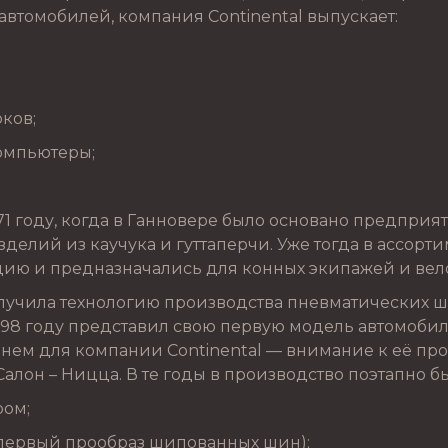
автомобилей, компания Continental выпускает:
рков;
омпьютеры;
1 году, когда в Ганновере было основано предприят
делий из каучука и гуттаперчи. Уже тогда в ассорт
ию и предназначались для конных экипажей и вел
лучила технологию производства пневматических ш
898 году представил свою первую модель автомобил
енем для компании Continental — внимание к её п
Салон – Ницца. В те годы в производство поэтапно 
ром;
(первый прообраз шипованных шин);