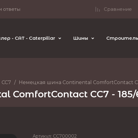
и ответы
Сравнение
р - CAT - Caterpillar
Шины
Строительн
 CC7
/
Немецкая шина Continental ComfortContact CC
l ComfortContact CC7 - 185
Артикул:
CC700002