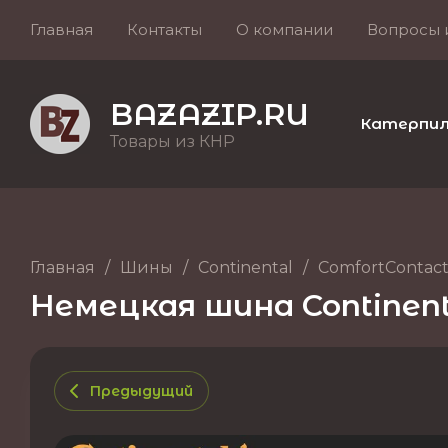
Главная
Контакты
О компании
Вопросы 
BAZAZIP.RU
Катерпилле
Товары из КНР
Главная
/
Шины
/
Continental
/
ComfortContact
Немецкая шина Continenta
Предыдущий