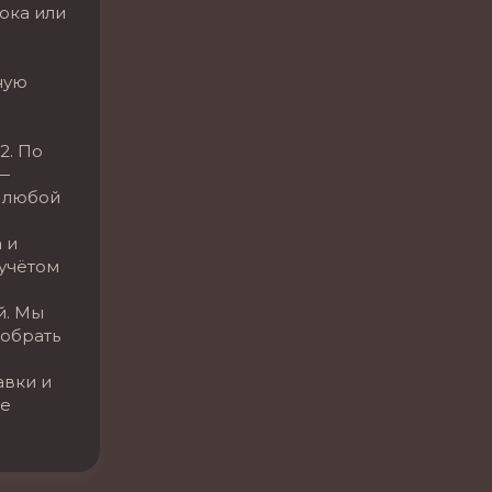
ока или
ную
2. По
—
 любой
 и
 учётом
й. Мы
обрать
авки и
се