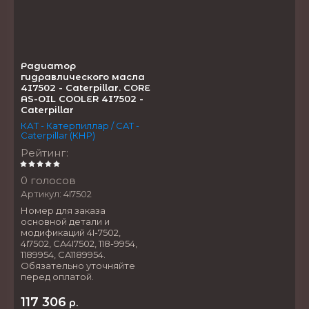
Радиатор
гидравлического масла
4I7502 - Caterpillar. CORE
AS-OIL COOLER 4I7502 -
Caterpillar
КАТ - Катерпиллар / CAT -
Caterpillar (КНР)
Рейтинг
:
0 голосов
Артикул:
4I7502
Номер для заказа
основной детали и
модификаций 4I-7502,
4I7502, CA4I7502, 118-9954,
1189954, CA1189954.
Обязательно уточняйте
перед оплатой.
117 306
р.