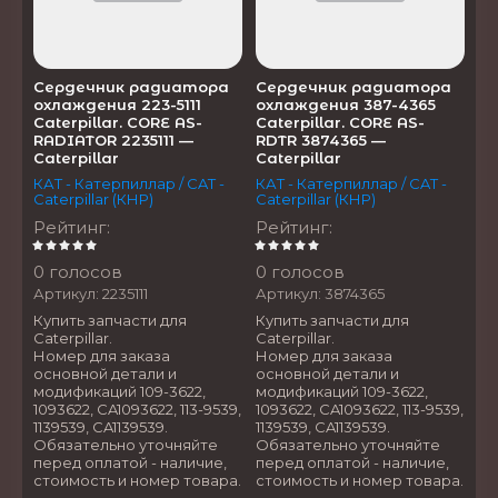
Сердечник радиатора
Сердечник радиатора
охлаждения 223-5111
охлаждения 387-4365
Caterpillar. CORE AS-
Caterpillar. CORE AS-
RADIATOR 2235111 —
RDTR 3874365 —
Caterpillar
Caterpillar
КАТ - Катерпиллар / CAT -
КАТ - Катерпиллар / CAT -
Caterpillar (КНР)
Caterpillar (КНР)
Рейтинг
:
Рейтинг
:
0 голосов
0 голосов
Артикул:
2235111
Артикул:
3874365
Купить запчасти для
Купить запчасти для
Caterpillar.
Caterpillar.
Номер для заказа
Номер для заказа
основной детали и
основной детали и
модификаций 109-3622,
модификаций 109-3622,
1093622, CA1093622, 113-9539,
1093622, CA1093622, 113-9539,
1139539, CA1139539.
1139539, CA1139539.
Обязательно уточняйте
Обязательно уточняйте
перед оплатой - наличие,
перед оплатой - наличие,
стоимость и номер товара.
стоимость и номер товара.