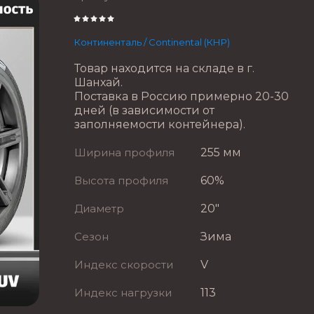
Континенталь / Continental (КНР)
Товар находится на складе в г.
Шанхай.
Поставка в Россию примерно 20-30
дней (в зависимости от
заполняемости контейнера).
Ширина профиля
255 мм
Высота профиля
60%
Диаметр
20"
Сезон
Зима
Индекс скорости
V
Индекс нагрузки
113