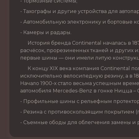
- Тормозные системы;
- Тахографы и другие устройства для автопа
- Автомобильную электронику и бортовые к
- Камеры и радары.
История бренда Continental началась в 187
расчёсок, прорезиненных тканей и других из
первые шины — они имели литую конструкц
К концу XIX века компания Continental по
исключительно велосипедную резину, а в 1
Начало 1900-х стало весьма успешным врем
автомобиля Mercedes-Benz в гонке Ницца – 
- Профильные шины с рельефным протекто
- Резина с противоскользящим покрытием 
- Съемные ободы для облегчения замены и 