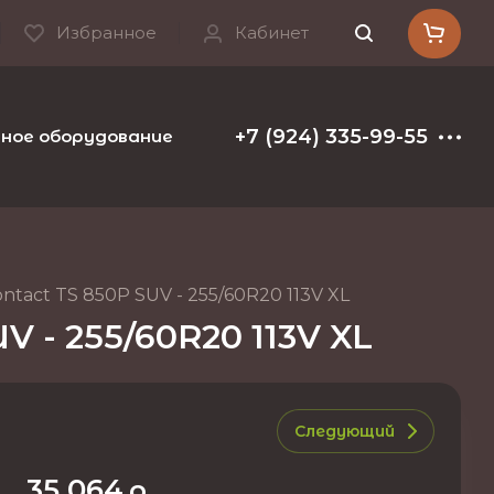
Избранное
Кабинет
+7 (924) 335-99-55
ое оборудование и расходные материалы
Т
tact TS 850P SUV - 255/60R20 113V XL
V - 255/60R20 113V XL
Следующий
35 064
р.