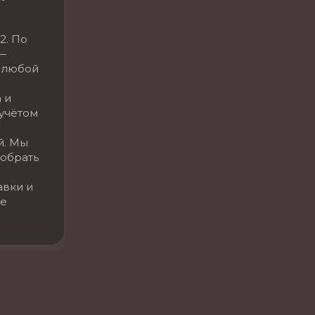
2. По
—
 любой
 и
 учётом
й. Мы
обрать
авки и
се