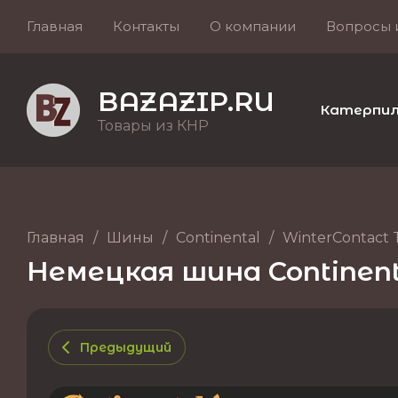
Главная
Контакты
О компании
Вопросы 
BAZAZIP.RU
Катерпилле
Товары из КНР
Главная
/
Шины
/
Continental
/
WinterContact 
Немецкая шина Continenta
Предыдущий