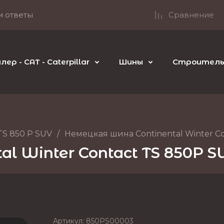
и ответы
Сравнение
р - CAT - Caterpillar
Шины
Строительн
TS 850 P SUV
/
Немецкая шина Continental Winter Con
l Winter Contact TS 850P SU
Артикул:
850PS00003