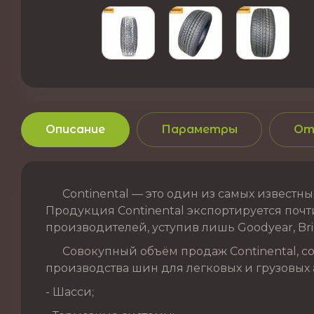
Описание
Параметры
От
Continental — это один из самых известных
Продукция Continental экспортируется почти
производителей, уступив лишь Goodyear, Brid
Совокупный объём продаж Continental, сог
производства шин для легковых и грузовых 
- Шасси;