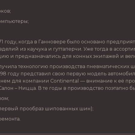
рков;
омпьютеры;
1 году, когда в Ганновере было основано предприят
делий из каучука и гуттаперчи. Уже тогда в ассорт
ию и предназначались для конных экипажей и вел
лучила технологию производства пневматических ш
898 году представил свою первую модель автомобил
енем для компании Continental — внимание к её п
Салон – Ницца. В те годы в производство поэтапно 
ром;
(первый прообраз шипованных шин);
ремонта.