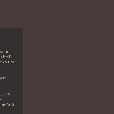
а
ся в
Из КНР
ока или
ную
2. По
—
 любой