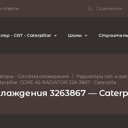
и ответы
Сравнение
р - CAT - Caterpillar
Шины
Строительн
аторы - Система охлаждения
/
Радиаторы охл. и рас
pillar. CORE AS-RADIATOR 326-3867 - Caterpilla
аждения 3263867 — Caterp