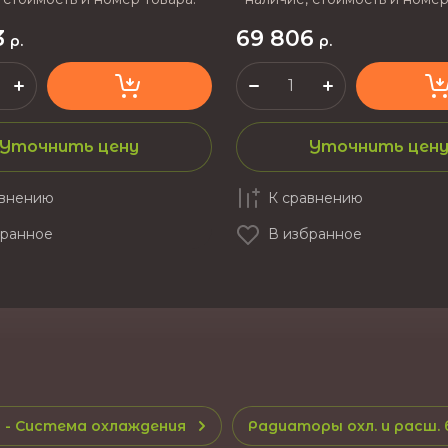
3
69 806
р.
р.
Уточнить цену
Уточнить цен
авнению
К сравнению
бранное
В избранное
- Система охлаждения
Радиаторы охл. и расш. 