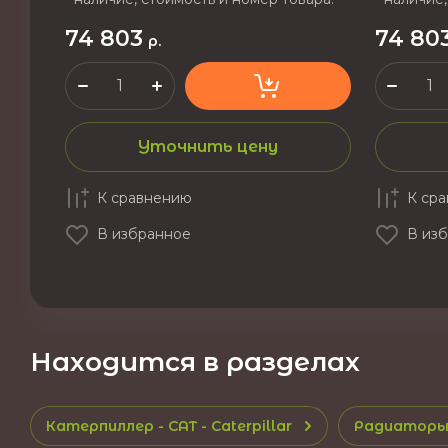
74 803
74 80
р.
Уточнить цену
К сравнению
К ср
В избранное
В из
Находится в разделах
Катерпиллер - CAT - Caterpillar
Радиаторы 