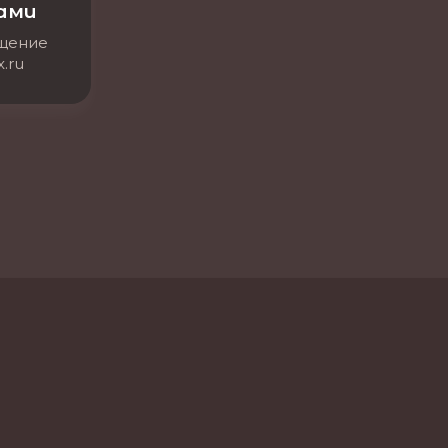
нами
бщение
.ru