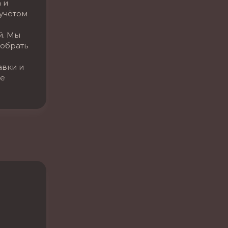
 и
 учётом
й. Мы
обрать
авки и
се