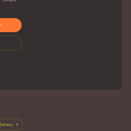
у
бачки