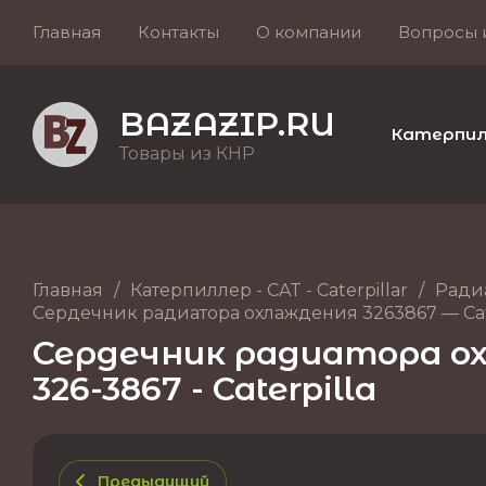
Главная
Контакты
О компании
Вопросы 
BAZAZIP.RU
Катерпилле
Товары из КНР
Главная
/
Катерпиллер - CAT - Caterpillar
/
Ради
Сердечник радиатора охлаждения 3263867 — Cater
Сердечник радиатора охл
326-3867 - Caterpilla
Предыдущий