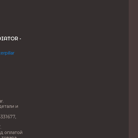
DIATOR -
rpillar
r.
детали и
4331677,
.
д оплатой
 товара.