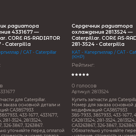
ник радиатора
Сердечник радиатора
ния 4331677 —
охлаждения 2813524 —
llar. CORE AS-RADIATOR
Caterpillar. CORE AS-RA
 - Caterpilla
281-3524 - Caterpilla
рпиллар / CAT - Caterpillar
КАТ - Катерпиллар / CAT - Cate
(КНР)
:
Рейтинг
:
в
0 голосов
331677
Артикул:
2813524
части для Caterpillar.
Купить запчасти для Caterpilla
 заказа основной детали и
Номер для заказа основной 
ций CA3857933
модификаций CA3857933
3857933, 433-1677, 4331677,
385-7933, 3857933, 433-1677, 
 281-3524, 2813524,
CA2813524, 281-3524, 2813524,
, 326-3867, 3263867.
CA3263867, 326-3867, 3263867
но уточняйте перед оплатой
Обязательно уточняйте пере
, стоимость и номер товара.
- наличие, стоимость и номер