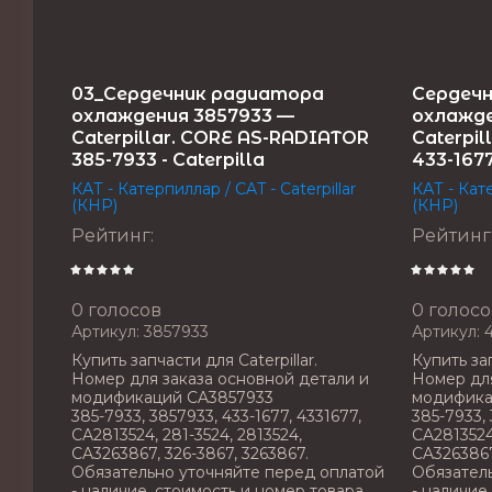
03_Сердечник радиатора
Сердеч
охлаждения 3857933 —
охлажде
Caterpillar. CORE AS-RADIATOR
Caterpi
385-7933 - Caterpilla
433-1677
КАТ - Катерпиллар / CAT - Caterpillar
КАТ - Кате
(КНР)
(КНР)
Рейтинг
:
Рейтинг
0 голосов
0 голосо
Артикул:
3857933
Артикул:
4
Купить запчасти для Caterpillar.
Купить зап
Номер для заказа основной детали и
Номер для
модификаций CA3857933
модифика
385-7933, 3857933, 433-1677, 4331677,
385-7933, 
CA2813524, 281-3524, 2813524,
CA2813524,
CA3263867, 326-3867, 3263867.
CA3263867
Обязательно уточняйте перед оплатой
Обязатель
- наличие, стоимость и номер товара.
- наличие