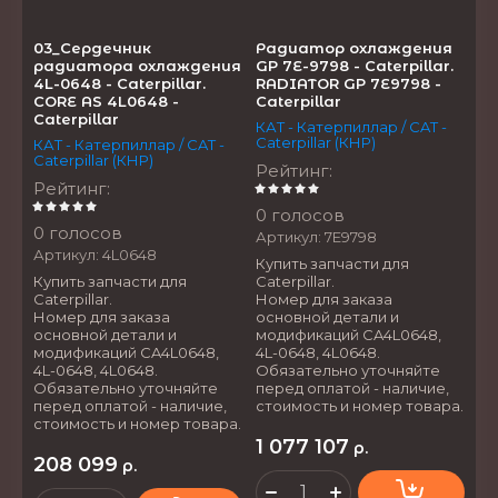
03_Сердечник
Радиатор охлаждения
радиатора охлаждения
GP 7E-9798 - Caterpillar.
4L-0648 - Caterpillar.
RADIATOR GP 7E9798 -
CORE AS 4L0648 -
Caterpillar
Caterpillar
КАТ - Катерпиллар / CAT -
Caterpillar (КНР)
КАТ - Катерпиллар / CAT -
Caterpillar (КНР)
Рейтинг
:
Рейтинг
:
0 голосов
0 голосов
Артикул:
7E9798
Артикул:
4L0648
Купить запчасти для
Купить запчасти для
Caterpillar.
Caterpillar.
Номер для заказа
Номер для заказа
основной детали и
основной детали и
модификаций CA4L0648,
модификаций CA4L0648,
4L-0648, 4L0648.
4L-0648, 4L0648.
Обязательно уточняйте
Обязательно уточняйте
перед оплатой - наличие,
перед оплатой - наличие,
стоимость и номер товара.
стоимость и номер товара.
1 077 107
р.
208 099
р.