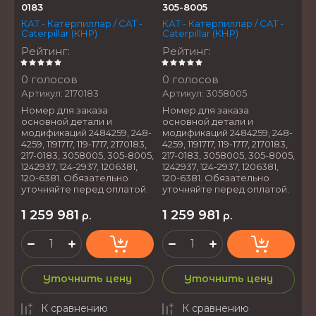
0183
305-8005
КАТ - Катерпиллар / CAT -
КАТ - Катерпиллар / CAT -
Caterpillar (КНР)
Caterpillar (КНР)
Рейтинг
:
Рейтинг
:
0 голосов
0 голосов
Артикул:
2170183
Артикул:
3058005
Номер для заказа
Номер для заказа
основной детали и
основной детали и
модификаций 2484259, 248-
модификаций 2484259, 248-
4259, 1191717, 119-1717, 2170183,
4259, 1191717, 119-1717, 2170183,
217-0183, 3058005, 305-8005,
217-0183, 3058005, 305-8005,
1242937, 124-2937, 1206381,
1242937, 124-2937, 1206381,
120-6381. Обязательно
120-6381. Обязательно
уточняйте перед оплатой.
уточняйте перед оплатой.
1 259 981
1 259 981
р.
р.
Уточнить цену
Уточнить цену
К сравнению
К сравнению