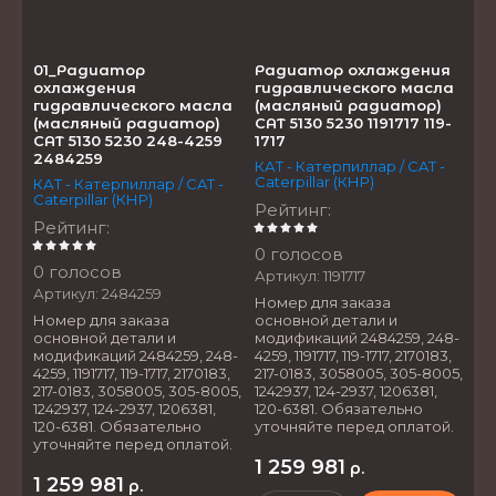
01_Радиатор
Радиатор охлаждения
охлаждения
гидравлического масла
гидравлического масла
(масляный радиатор)
(масляный радиатор)
CAT 5130 5230 1191717 119-
CAT 5130 5230 248-4259
1717
2484259
КАТ - Катерпиллар / CAT -
Caterpillar (КНР)
КАТ - Катерпиллар / CAT -
Caterpillar (КНР)
Рейтинг
:
Рейтинг
:
0 голосов
0 голосов
Артикул:
1191717
Артикул:
2484259
Номер для заказа
Номер для заказа
основной детали и
основной детали и
модификаций 2484259, 248-
модификаций 2484259, 248-
4259, 1191717, 119-1717, 2170183,
4259, 1191717, 119-1717, 2170183,
217-0183, 3058005, 305-8005,
217-0183, 3058005, 305-8005,
1242937, 124-2937, 1206381,
1242937, 124-2937, 1206381,
120-6381. Обязательно
120-6381. Обязательно
уточняйте перед оплатой.
уточняйте перед оплатой.
1 259 981
р.
1 259 981
р.