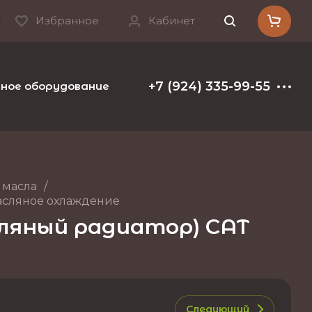
Избранное
Кабинет
+7 (924) 335-99-55
ое оборудование и расходные материалы
Т
 масла
/
масляное охлаждение
сляный радиатор) CAT
Следующий