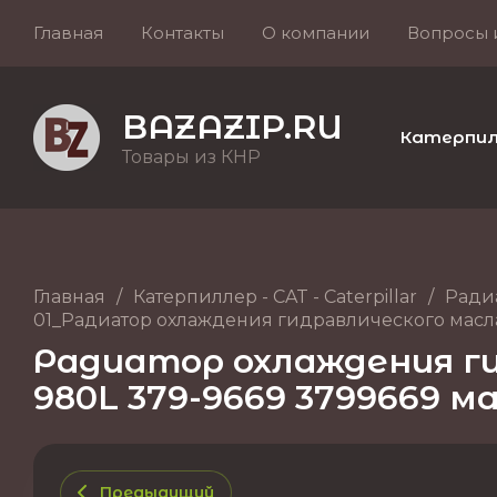
Главная
Контакты
О компании
Вопросы 
BAZAZIP.RU
Катерпилле
Товары из КНР
Главная
/
Катерпиллер - CAT - Caterpillar
/
Ради
01_Радиатор охлаждения гидравлического масла
Радиатор охлаждения ги
980L 379-9669 3799669 м
Предыдущий