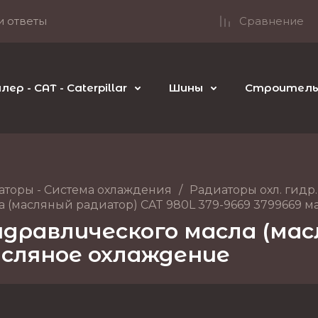
и ответы
Сравнение
р - CAT - Caterpillar
Шины
Строительн
аторы - Система охлаждения
/
Радиаторы охл. гидр.
 (масляный радиатор) CAT 980L 379-9669 3799669 
дравлического масла (ма
асляное охлаждение