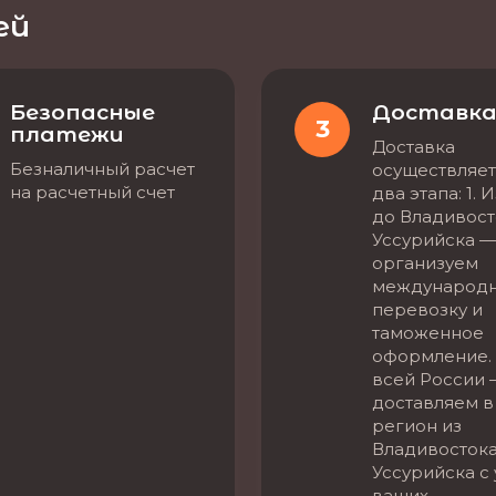
ей
Безопасные
Доставк
3
платежи
Доставка
Безналичный расчет
осуществляет
на расчетный счет
два этапа: 1. 
до Владивост
Уссурийска —
организуем
международ
перевозку и
таможенное
оформление. 
всей России 
доставляем в
регион из
Владивостока
Уссурийска с
ваших