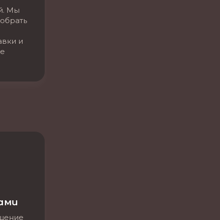
й. Мы
обрать
авки и
се
нами
бщение