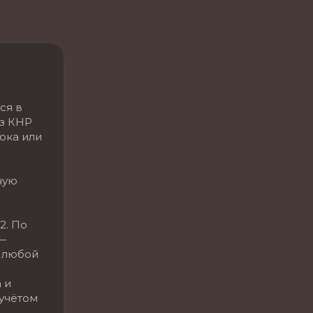
а
ся в
Из КНР
ока или
ную
2. По
—
 любой
 и
 учётом