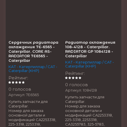
Сердечник радиатора
Радиатор охлаждения
охлаждения 7E-6565 -
108-4128 - Caterpillar.
Caterpillar. CORE AS-
RADIATOR GP 1084128 -
RADIATOR 7E6565 -
Caterpillar
Caterpillar
КАТ - Катерпиллар / CAT -
Caterpillar (КНР)
КАТ - Катерпиллар / CAT -
Caterpillar (КНР)
Рейтинг
:
Рейтинг
:
0 голосов
0 голосов
Артикул:
1084128
Артикул:
7E6565
Купить запчасти для
Купить запчасти для
Caterpillar.
Caterpillar.
Номер для заказа
Номер для заказа
основной детали и
основной детали и
модификаций CA2253318,
модификаций CA2253318,
225-3318, 2253318,
225-3318, 2253318,
CA3255783, 325-5783,