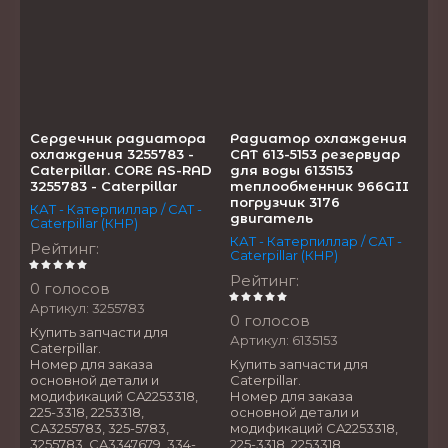
Сердечник радиатора
Радиатор охлаждения
охлаждения 3255783 -
CAT 613-5153 резервуар
Caterpillar. CORE AS-RAD
для воды 6135153
3255783 - Caterpillar
теплообменник 966GII
погрузчик 3176
КАТ - Катерпиллар / CAT -
двигатель
Caterpillar (КНР)
КАТ - Катерпиллар / CAT -
Рейтинг
:
Caterpillar (КНР)
Рейтинг
:
0 голосов
Артикул:
3255783
0 голосов
Купить запчасти для
Артикул:
6135153
Caterpillar.
Номер для заказа
Купить запчасти для
основной детали и
Caterpillar.
модификаций CA2253318,
Номер для заказа
225-3318, 2253318,
основной детали и
CA3255783, 325-5783,
модификаций CA2253318,
3255783, CA3347679, 334-
225-3318, 2253318,