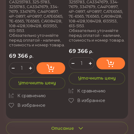
CA3255783, 325-5783,
3255783, CA3347679, 334-
3255783, CA3347679, 334-
7679, 3347679, CA4P0897,
7679, 3347679, CA4P0897,
4P-0897, 4P0897, CA7E6565,
4P-0897, 4P0897, CA7E6565,
7E-6565, 7E6565, CA1084128,
7E-6565, 7E6565, CA1084128,
108-4128,1084128, 6135153,
108-4128,1084128, 6135153,
613-5153.
613-5153.
Обязательно уточняйте
Обязательно уточняйте
перед оплатой - наличие,
перед оплатой - наличие,
стоимость и номер товара.
стоимость и номер товара.
69 366
р.
69 366
р.
Уточнить цену
Уточнить цену
К сравнению
К сравнению
В избранное
В избранное
Описание