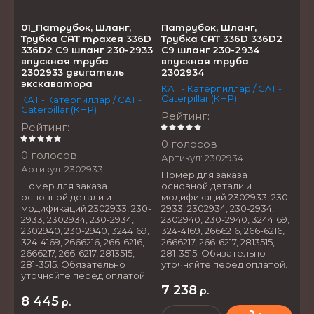
01_Патрубок, Шланг,
Патрубок, Шланг,
Трубка CAT трахея 336D
Трубка CAT 336D 336D2
336D2 C9 шланг 230-2933
C9 шланг 230-2934
впускная труба
впускная труба
2302933 двигатель
2302934
экскаватора
КАТ - Катерпиллар / CAT -
Caterpillar (КНР)
КАТ - Катерпиллар / CAT -
Caterpillar (КНР)
Рейтинг
:
Рейтинг
:
0 голосов
0 голосов
Артикул:
2302934
Артикул:
2302933
Номер для заказа
Номер для заказа
основной детали и
основной детали и
модификаций 2302933, 230-
модификаций 2302933, 230-
2933, 2302934, 230-2934,
2933, 2302934, 230-2934,
2302940, 230-2940, 3244169,
2302940, 230-2940, 3244169,
324-4169, 2666216, 266-6216,
324-4169, 2666216, 266-6216,
2666217, 266-6217, 2813515,
2666217, 266-6217, 2813515,
281-3515. Обязательно
281-3515. Обязательно
уточняйте перед оплатой.
уточняйте перед оплатой.
7 238
р.
8 445
р.