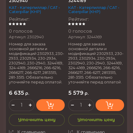
2302940
3244169
КАТ - Катерпиллар / CAT -
КАТ - Катерпиллар / CAT -
Caterpillar (КНР)
Caterpillar (КНР)
Рейтинг
:
Рейтинг
:
0 голосов
0 голосов
Артикул:
2302940
Артикул:
3244169
Номер для заказа
Номер для заказа
основной детали и
основной детали и
модификаций 2302933, 230-
модификаций 2302933, 230-
2933, 2302934, 230-2934,
2933, 2302934, 230-2934,
2302940, 230-2940, 3244169,
2302940, 230-2940, 3244169,
324-4169, 2666216, 266-6216,
324-4169, 2666216, 266-6216,
2666217, 266-6217, 2813515,
2666217, 266-6217, 2813515,
281-3515. Обязательно
281-3515. Обязательно
уточняйте перед оплатой.
уточняйте перед оплатой.
6 635
5 579
р.
р.
Уточнить цену
Уточнить цену
К сравнению
К сравнению