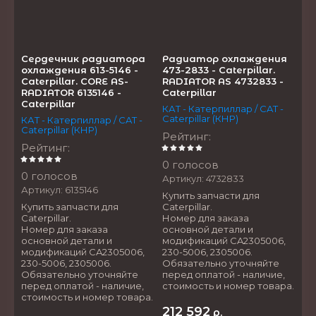
Сердечник радиатора
Радиатор охлаждения
охлаждения 613-5146 -
473-2833 - Caterpillar.
Caterpillar. CORE AS-
RADIATOR AS 4732833 -
RADIATOR 6135146 -
Caterpillar
Caterpillar
КАТ - Катерпиллар / CAT -
Caterpillar (КНР)
КАТ - Катерпиллар / CAT -
Caterpillar (КНР)
Рейтинг
:
Рейтинг
:
0 голосов
0 голосов
Артикул:
4732833
Артикул:
6135146
Купить запчасти для
Купить запчасти для
Caterpillar.
Caterpillar.
Номер для заказа
Номер для заказа
основной детали и
основной детали и
модификаций CA2305006,
модификаций CA2305006,
230-5006, 2305006.
230-5006, 2305006.
Обязательно уточняйте
Обязательно уточняйте
перед оплатой - наличие,
перед оплатой - наличие,
стоимость и номер товара.
стоимость и номер товара.
212 592
р.